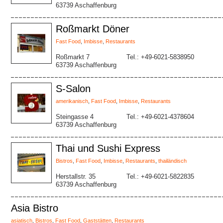
63739 Aschaffenburg
Roßmarkt Döner
Fast Food
,
Imbisse
,
Restaurants
Roßmarkt 7
Tel.: +49-6021-5838950
63739 Aschaffenburg
S-Salon
amerikanisch
,
Fast Food
,
Imbisse
,
Restaurants
Steingasse 4
Tel.: +49-6021-4378604
63739 Aschaffenburg
Thai und Sushi Express
Bistros
,
Fast Food
,
Imbisse
,
Restaurants
,
thailändisch
Herstallstr. 35
Tel.: +49-6021-5822835
63739 Aschaffenburg
Asia Bistro
asiatisch
,
Bistros
,
Fast Food
,
Gaststätten
,
Restaurants