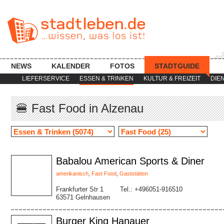
NEWS
KALENDER
FOTOS
STADTGUIDE
LIEFERSERVICE
ESSEN & TRINKEN
KULTUR & FREIZEIT
DIE
🍔 Fast Food in Alzenau
Babalou American Sports & Diner
amerikanisch
,
Fast Food
,
Gaststätten
Frankfurter Str 1
Tel.: +496051-916510
63571 Gelnhausen
Burger King Hanauer