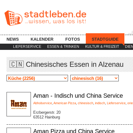
NEWS
KALENDER
FOTOS
STADTGUIDE
LIEFERSERVICE
ESSEN & TRINKEN
KULTUR & FREIZEIT
DIE
🇨🇳 Chinesisches Essen in Alzenau
Aman - Indisch und China Service
Abholservice
,
American Pizza
,
chinesisch
,
indisch
,
Lieferservice
,
orie
Erzbergerstr. 20
63512 Hainburg
Aman Pizza und China Service