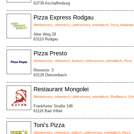
63739 Aschaffenburg
Pizza Express Rodgau
Abholservice
,
chinesisch
,
Lieferservice
,
orientalisch
,
Pizza
,
thailändi
Alter Weg 28
63110 Rodgau
Pizza Presto
Abholservice
,
chinesisch
,
deutsch
,
Lieferservice
,
orientalisch
,
Pizza
Römerstr. 3
63128 Dietzenbach
Restaurant Mongolei
Abholservice
,
chinesisch
,
Lieferservice
,
orientalisch
,
Rindfleisch
,
Sch
Frankfurter Straße 148
61118 Bad Vilbel
Toni's Pizza
Abholservice
,
chinesisch
,
indisch
,
Lieferservice
,
orientalisch
,
Pizza