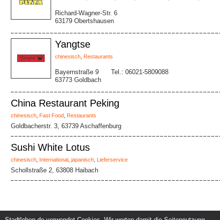
Richard-Wagner-Str. 6
63179 Obertshausen
Yangtse
chinesisch
,
Restaurants
Bayernstraße 9
Tel.: 06021-5809088
63773 Goldbach
China Restaurant Peking
chinesisch
,
Fast Food
,
Restaurants
Goldbacherstr. 3, 63739 Aschaffenburg
Sushi White Lotus
chinesisch
,
International
,
japanisch
,
Lieferservice
Schollstraße 2, 63808 Haibach
Stadtleben.de verwendet Cookies. Wir werten damit die Seitennutzung