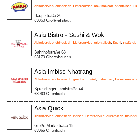
Abholservice
,
chinesisch
,
Lieferservice
,
mexikanisch
,
orientalisch
,
Pi
Hauptstraße 20
63868 Großwallstadt
Asia Bistro - Sushi & Wok
Abholservice
,
chinesisch
,
Lieferservice
,
orientalisch
,
Sushi
,
thailändi
Bahnhofstraße 63
63179 Obertshausen
Asia Imbiss Nhatrang
Abholservice
,
chinesisch
,
griechisch
,
Grill
,
Hähnchen
,
Lieferservice
,
Sprendlinger Landstraße 44
63069 Offenbach
Asia Quick
Abholservice
,
chinesisch
,
indisch
,
Lieferservice
,
orientalisch
,
thailänd
Große Marktstraße 18
63065 Offenbach