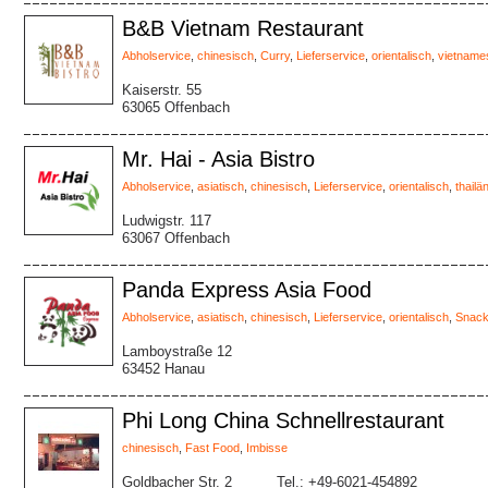
B&B Vietnam Restaurant
Abholservice
,
chinesisch
,
Curry
,
Lieferservice
,
orientalisch
,
vietname
Kaiserstr. 55
63065 Offenbach
Mr. Hai - Asia Bistro
Abholservice
,
asiatisch
,
chinesisch
,
Lieferservice
,
orientalisch
,
thailä
Ludwigstr. 117
63067 Offenbach
Panda Express Asia Food
Abholservice
,
asiatisch
,
chinesisch
,
Lieferservice
,
orientalisch
,
Snac
Lamboystraße 12
63452 Hanau
Phi Long China Schnellrestaurant
chinesisch
,
Fast Food
,
Imbisse
Goldbacher Str. 2
Tel.: +49-6021-454892