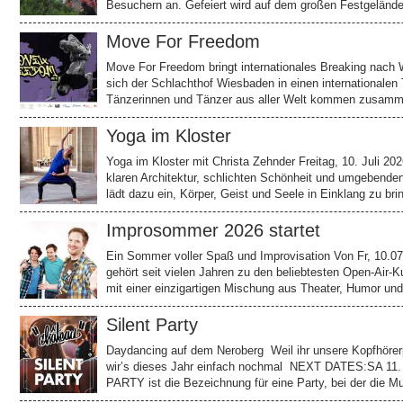
Besuchern an. Gefeiert wird auf dem großen Festgelän
Move For Freedom
Move For Freedom bringt internationales Breaking nach
sich der Schlachthof Wiesbaden in einen internationalen
Tänzerinnen und Tänzer aus aller Welt kommen zusamm
Yoga im Kloster
Yoga im Kloster mit Christa Zehnder Freitag, 10. Juli 2026
klaren Architektur, schlichten Schönheit und umgebende
lädt dazu ein, Körper, Geist und Seele in Einklang zu br
Improsommer 2026 startet
Ein Sommer voller Spaß und Improvisation Von Fr, 10.0
gehört seit vielen Jahren zu den beliebtesten Open-Air-K
mit einer einzigartigen Mischung aus Theater, Humor u
Silent Party
Daydancing auf dem Neroberg Weil ihr unsere Kopfhörerp
wir’s dieses Jahr einfach nochmal NEXT DATES:SA 11. 
PARTY ist die Bezeichnung für eine Party, bei der die 