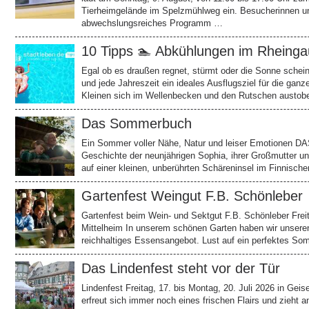
Tierheimgelände im Spelzmühlweg ein. Besucherinnen un
abwechslungsreiches Programm …
10 Tipps 🏊 Abkühlungen im Rheinga
Egal ob es draußen regnet, stürmt oder die Sonne schein
und jede Jahreszeit ein ideales Ausflugsziel für die gan
Kleinen sich im Wellenbecken und den Rutschen austobe
Das Sommerbuch
Ein Sommer voller Nähe, Natur und leiser Emotionen 
Geschichte der neunjährigen Sophia, ihrer Großmutter 
auf einer kleinen, unberührten Schäreninsel im Finnisc
Gartenfest Weingut F.B. Schönleber
Gartenfest beim Wein- und Sektgut F.B. Schönleber Freita
Mittelheim In unserem schönen Garten haben wir unsere
reichhaltiges Essensangebot. Lust auf ein perfektes 
Das Lindenfest steht vor der Tür
Lindenfest Freitag, 17. bis Montag, 20. Juli 2026 in Gei
erfreut sich immer noch eines frischen Flairs und zieht a