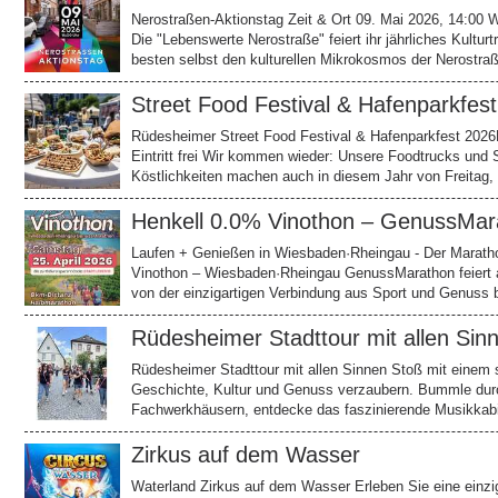
Nerostraßen-Aktionstag Zeit & Ort 09. Mai 2026, 14:00
Die "Lebenswerte Nerostraße" feiert ihr jährliches Kultur
besten selbst den kulturellen Mikrokosmos der Nerostr
Street Food Festival & Hafenparkfes
Rüdesheimer Street Food Festival & Hafenparkfest 2026H
Eintritt frei Wir kommen wieder: Unsere Foodtrucks und S
Köstlichkeiten machen auch in diesem Jahr von Freitag,
Henkell 0.0% Vinothon – GenussMar
Laufen + Genießen in Wiesbaden·Rheingau - Der Marathon
Vinothon – Wiesbaden·Rheingau GenussMarathon feiert a
von der einzigartigen Verbindung aus Sport und Genuss
Rüdesheimer Stadttour mit allen Sin
Rüdesheimer Stadttour mit allen Sinnen Stoß mit einem 
Geschichte, Kultur und Genuss verzaubern. Bummle dur
Fachwerkhäusern, entdecke das faszinierende Musikkab
Zirkus auf dem Wasser
Waterland Zirkus auf dem Wasser Erleben Sie eine einzig