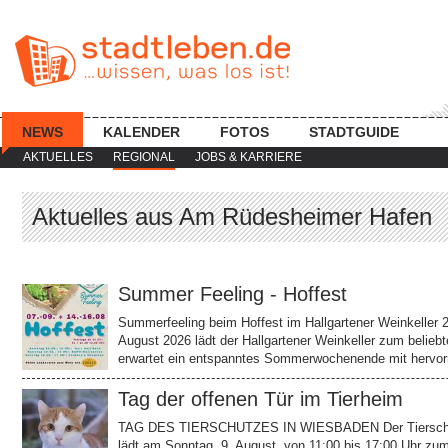
NEWS
KALENDER
FOTOS
STADTGUIDE
AKTUELLES
REGIONAL
JOBS & KARRIERE
Aktuelles aus Am Rüdesheimer Hafen
Summer Feeling - Hoffest
Summerfeeling beim Hoffest im Hallgartener Weinkeller 2
August 2026 lädt der Hallgartener Weinkeller zum belieb
erwartet ein entspanntes Sommerwochenende mit hervor
Tag der offenen Tür im Tierheim
TAG DES TIERSCHUTZES IN WIESBADEN Der Tierschutz
lädt am Sonntag, 9. August, von 11:00 bis 17:00 Uhr zu