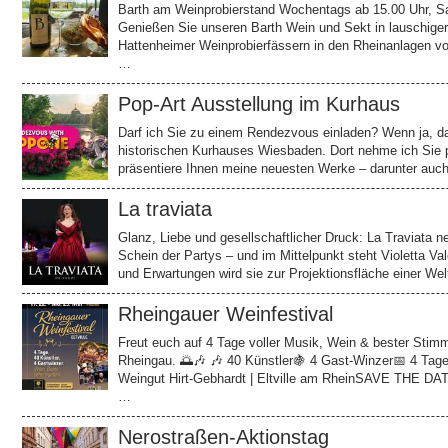
Barth am Weinprobierstand Wochentags ab 15.00 Uhr, S
Genießen Sie unseren Barth Wein und Sekt in lauschige
Hattenheimer Weinprobierfässern in den Rheinanlagen v
…
Pop-Art Ausstellung im Kurhaus
Darf ich Sie zu einem Rendezvous einladen? Wenn ja, da
historischen Kurhauses Wiesbaden. Dort nehme ich Sie p
präsentiere Ihnen meine neuesten Werke – darunter auc
La traviata
Glanz, Liebe und gesellschaftlicher Druck: La Traviata ne
Schein der Partys – und im Mittelpunkt steht Violetta 
und Erwartungen wird sie zur Projektionsfläche einer Wel
Rheingauer Weinfestival
Freut euch auf 4 Tage voller Musik, Wein & bester Stimm
Rheingau. 🌅🎶 🎶 40 Künstler🍇 4 Gast-Winzer📅 4 Tage
Weingut Hirt-Gebhardt | Eltville am RheinSAVE THE DAT
…
Nerostraßen-Aktionstag