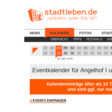
NEWS
KALENDER
FOTOS
STAD
ÜBERSICHT
TIPPS
FESTIVALS
KO
DI
MI
DO
FR
SA
SO
MO
DI
MI
DO
26
27
28
29
30
31
01
02
03
04
28. MAI 2026
Eventkalender für Angelhof I u
Kalendereinträge älter als 15 
und sind ggf. nur no
EVENTS EINTRAGEN