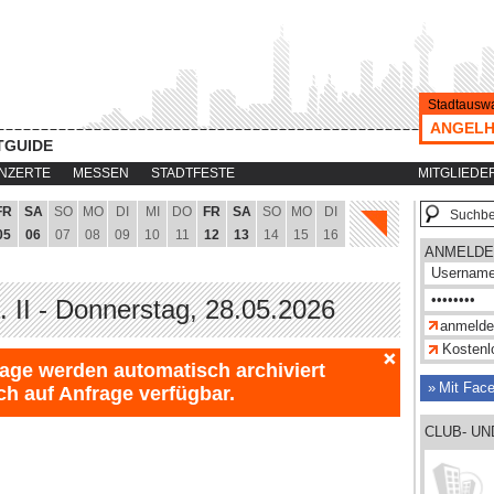
Stadtauswa
ANGELHO
TGUIDE
NZERTE
MESSEN
STADTFESTE
MITGLIEDE
FR
SA
SO
MO
DI
MI
DO
FR
SA
SO
MO
DI
05
06
07
08
09
10
11
12
13
14
15
16
ANMELDE
. II - Donnerstag, 28.05.2026
Kostenlo
Tage werden automatisch archiviert
Mit Fac
ch auf Anfrage verfügbar.
CLUB- U