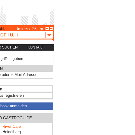
hl:
Umkreis: 25 km
F I U. II
R SUCHEN
KONTAKT
N
s registrieren
ebook anmelden
ND GASTROGUIDE
River Café
Heidelberg