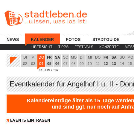
NEWS
KALENDER
FOTOS
STADTGUIDE
ÜBERSICHT
TIPPS
FESTIVALS
KONZERTE
MES
DI
MI
DO
FR
SA
SO
MO
DI
MI
DO
FR
SA
SO
MO
02
03
04
05
06
07
08
09
10
11
12
13
14
15
04. JUN 2026
Eventkalender für Angelhof I u. II - Do
Kalendereinträge älter als 15 Tage werden
und sind ggf. nur noch auf Anfr
EVENTS EINTRAGEN