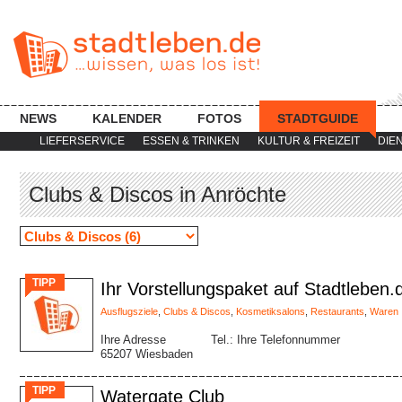
NEWS
KALENDER
FOTOS
STADTGUIDE
LIEFERSERVICE
ESSEN & TRINKEN
KULTUR & FREIZEIT
DIE
Clubs & Discos in Anröchte
TIPP
Ihr Vorstellungspaket auf Stadtleben.
Ausflugsziele
,
Clubs & Discos
,
Kosmetiksalons
,
Restaurants
,
Waren
Ihre Adresse
Tel.: Ihre Telefonnummer
65207 Wiesbaden
TIPP
Watergate Club