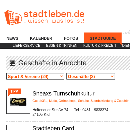
NEWS
KALENDER
FOTOS
STADTGUIDE
LIEFERSERVICE
ESSEN & TRINKEN
KULTUR & FREIZEIT
DIE
🏪 Geschäfte in Anröchte
TIPP
Sneaxs Turnschuhkultur
Geschäfte
,
Mode
,
Onlineshops
,
Schuhe
,
Sportbekleidung & Zubehör
Holtenauer Straße 74
Tel.: 0431 - 9838374
24105 Kiel
Stadtleben Card