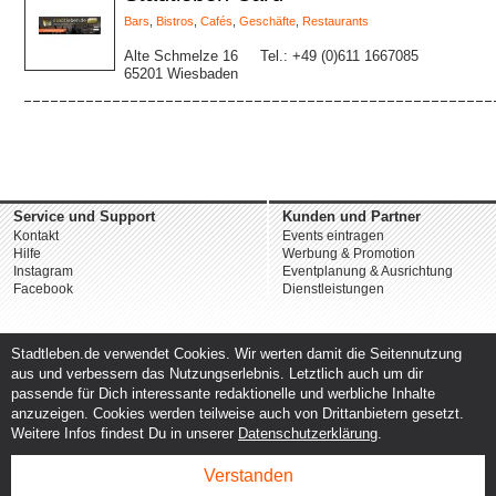
Bars
,
Bistros
,
Cafés
,
Geschäfte
,
Restaurants
Alte Schmelze 16
Tel.: +49 (0)611 1667085
65201 Wiesbaden
Service und Support
Kunden und Partner
Kontakt
Events eintragen
Hilfe
Werbung & Promotion
Instagram
Eventplanung & Ausrichtung
Facebook
Dienstleistungen
Stadtleben.de verwendet Cookies. Wir werten damit die Seitennutzung
aus und verbessern das Nutzungserlebnis. Letztlich auch um dir
passende für Dich interessante redaktionelle und werbliche Inhalte
anzuzeigen. Cookies werden teilweise auch von Drittanbietern gesetzt.
Weitere Infos findest Du in unserer
Datenschutzerklärung
.
Verstanden