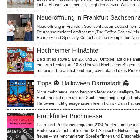
Liebig-Hauses zu sehen ist, zeigt den ganzen Wilhelm 
Neueröffnung in Frankfurt Sachsenh
Neueröffnung in Frankfurt Sachsenhausen Deutschherrnvi
Deutschherrnviertel eröffnet mit „The Coffee Society“ e
Roastery und Specialty Coffeebar.Einen kompletten Neu
Hochheimer Hitnächte
Bald ist es soweit, am 25. und 26. Oktober lädt die Fa
ein. Am Freitag um 18.30 Uhr wird Hochheims Bügermeis
mit einem Bieranstich eröffnen, bevor dann Luxus Proble
Tipps 🎃 Halloween Darmstadt 👻
Nicht mehr lange, dann beginnt wieder der gruseligste T
Euch!Ihr seid noch auf der Suche nach angesagten Party
Halloween richtig ausgelassen feiern könnt? Dann hat
Frankfurter Buchmesse
Fach- und Publikumsprogramm 2024 An den Fachbesucher
Professionals auf zahlreiche B2B-Angebote, Networking
freuen – mit renommierten Speaker*innen und Entscheid