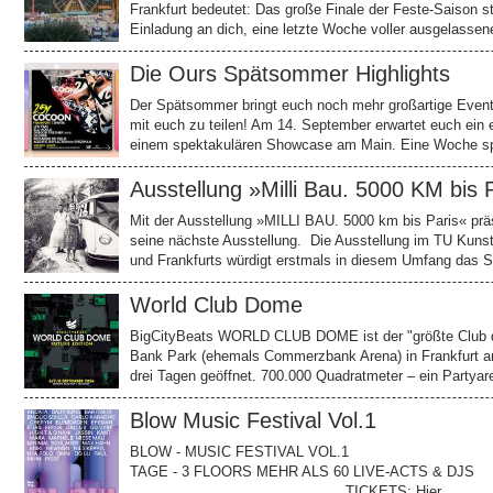
Frankfurt bedeutet: Das große Finale der Feste-Saison s
Einladung an dich, eine letzte Woche voller ausgelasse
Die Ours Spätsommer Highlights
Der Spätsommer bringt euch noch mehr großartige Event
mit euch zu teilen! Am 14. September erwartet euch ein e
einem spektakulären Showcase am Main. Eine Woche sp
Ausstellung »Milli Bau. 5000 KM bis 
Mit der Ausstellung »MILLI BAU. 5000 km bis Paris« prä
seine nächste Ausstellung. Die Ausstellung im TU Kuns
und Frankfurts würdigt erstmals in diesem Umfang das S
World Club Dome
BigCityBeats WORLD CLUB DOME ist der "größte Club de
Bank Park (ehemals Commerzbank Arena) in Frankfurt am 
drei Tagen geöffnet. 700.000 Quadratmeter – ein Partyar
Blow Music Festival Vol.1
BLOW - MUSIC FESTIVAL VOL.1
TAGE - 3 FLOORS MEHR ALS 60 LIVE-ACTS &
TICKETS: Hier …