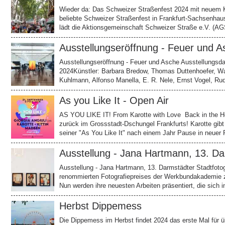
Wieder da: Das Schweizer Straßenfest 2024 mit neuem 
beliebte Schweizer Straßenfest in Frankfurt-Sachsenha
lädt die Aktionsgemeinschaft Schweizer Straße e.V. (A
Ausstellungseröffnung - Feuer und A
Ausstellungseröffnung - Feuer und Asche Ausstellungsda
2024Künstler: Barbara Bredow, Thomas Duttenhoefer, Wa
Kuhlmann, Alfonso Manella, E. R. Nele, Ernst Vogel, R
As you Like It - Open Air
AS YOU LIKE IT! From Karotte with Love Back in the H
zurück im Grossstadt-Dschungel Frankfurts! Karotte gibt 
seiner "As You Like It" nach einem Jahr Pause in neuer F
Ausstellung - Jana Hartmann, 13. D
Ausstellung - Jana Hartmann, 13. Darmstädter Stadtfot
renommierten Fotografiepreises der Werkbundakademie zu
Nun werden ihre neuesten Arbeiten präsentiert, die sich 
Herbst Dippemess
Die Dippemess im Herbst findet 2024 das erste Mal für ü