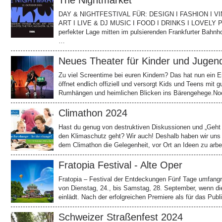
The Nightmarket
DAY & NIGHTFESTIVAL FÜR: DESIGN I FASHION I VI
ART I LIVE & DJ MUSIC I FOOD I DRINKS I LOVELY PEO
perfekter Lage mitten im pulsierenden Frankfurter Bahnho
…
Neues Theater für Kinder und Jugend
Zu viel Screentime bei euren Kindern? Das hat nun ein 
öffnet endlich offiziell und versorgt Kids und Teens mit
Rumhängen und heimlichen Blicken ins Bärengehege.No
Climathon 2024
Hast du genug von destruktiven Diskussionen und „Geht 
den Klimaschutz geht? Wir auch! Deshalb haben wir uns 
dem Climathon die Gelegenheit, vor Ort an Ideen zu arbe
Fratopia Festival - Alte Oper
Fratopia – Festival der Entdeckungen Fünf Tage umfangre
von Dienstag, 24., bis Samstag, 28. September, wenn die
einlädt. Nach der erfolgreichen Premiere als für das Pu
Schweizer Straßenfest 2024