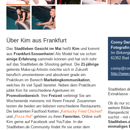
Über Kim aus Frankfurt
Conny Dani
Fotografin
Das
Stadtleben Gesicht im Mai
heißt
Kim
und kommt
Im Birkeng
aus
Frankfurt-Sossenheim
! Als Model hat sie schon
61352 Bad
einige Erfahrung
sammeln können und hat sich sehr
auf das Stadtleben.de Shooting gefreut. Die
21-jährige
conny@con
gelernte Make-up Artistin möchte sich in Zukunft
http://www
beruflich umorientieren und absolviert grade ein
Praktikum im Bereich
Marketingkommunikation
,
welches ihr viel Spaß bereitet. Neben dem Praktikum
Stadtleben.d
jobbt Kim für verschiedene Agenturen im
Extraklasse 
Promotionbereich
. Ihre
Freizeit
verbringt Sie am
Wochenende meistens mit Ihrem Freund. Zusammen
Ob du nur sc
testen die beiden am liebsten verschiedene Restaurants.
weitere Bilde
Die bekannten Fastfood Ketten „
Kentucky Fried Chicken
“
Rampenlicht 
und „
Pizza Hut
“ gehören zu ihren
Favoriten.
Online surft
suchst - mit
Kim gerne auf Facebook und YouTube. In der
Stadtleben.
einmaliges 
Stadtleben.de Community findet Ihr sie unter dem