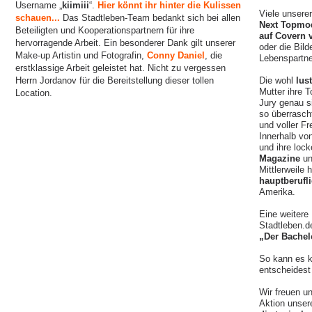
Username „
kiimiii
“.
Hier könnt ihr hinter die Kulissen
Viele unsere
schauen...
Das Stadtleben-Team bedankt sich bei allen
Next Topmo
Beteiligten und Kooperationspartnern für ihre
auf Covern 
hervorragende Arbeit. Ein besonderer Dank gilt unserer
oder die Bil
Make-up Artistin und Fotografin,
Conny Daniel
, die
Lebenspartne
erstklassige Arbeit geleistet hat. Nicht zu vergessen
Herrn Jordanov für die Bereitstellung dieser tollen
Die wohl
lus
Mutter ihre 
Location.
Jury genau s
so überrasch
und voller Fr
Innerhalb vo
und ihre loc
Magazine
un
Mittlerweile
hauptberufli
Amerika.
Eine weitere
Stadtleben.d
„Der Bachel
So kann es k
entscheidest 
Wir freuen u
Aktion unse