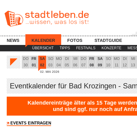
NEWS
KALENDER
FOTOS
STADTGUIDE
ÜBERSICHT
TIPPS
FESTIVALS
KONZERTE
MES
DO
FR
SA
SO
MO
DI
MI
DO
FR
SA
SO
MO
DI
MI
30
01
02
03
04
05
06
07
08
09
10
11
12
13
02. MAI 2026
Eventkalender für Bad Krozingen - Sa
Kalendereinträge älter als 15 Tage werden
und sind ggf. nur noch auf Anfr
EVENTS EINTRAGEN