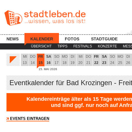
NEWS
KALENDER
FOTOS
STADTGUIDE
ÜBERSICHT
TIPPS
FESTIVALS
KONZERTE
MES
MI
DO
FR
SA
SO
MO
DI
MI
DO
FR
SA
SO
MO
DI
13
14
15
16
17
18
19
20
21
22
23
24
25
26
15. MAI 2026
Eventkalender für Bad Krozingen - Frei
Kalendereinträge älter als 15 Tage werden
und sind ggf. nur noch auf Anfr
EVENTS EINTRAGEN