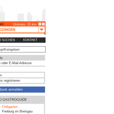
hl:
Umkreis: 25 km
OZINGEN
R SUCHEN
KONTAKT
N
s registrieren
ebook anmelden
ND GASTROGUIDE
Chiligarten
Freiburg im Breisgau