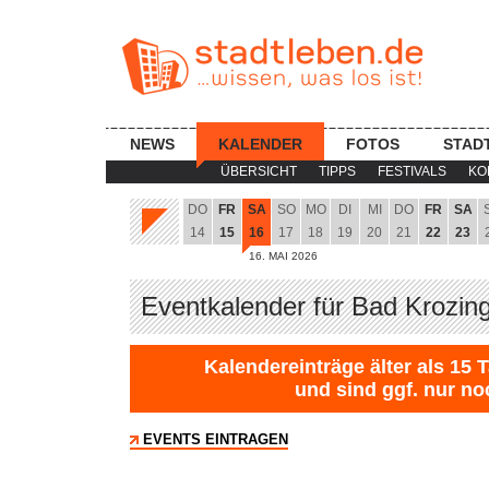
NEWS
KALENDER
FOTOS
STAD
ÜBERSICHT
TIPPS
FESTIVALS
KO
DO
FR
SA
SO
MO
DI
MI
DO
FR
SA
14
15
16
17
18
19
20
21
22
23
16. MAI 2026
Eventkalender für Bad Krozin
Kalendereinträge älter als 15 
und sind ggf. nur no
EVENTS EINTRAGEN