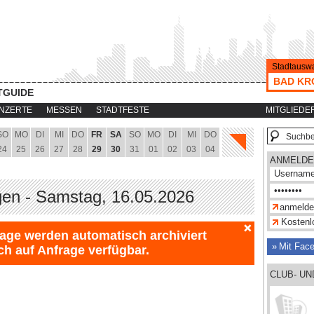
Stadtauswa
BAD KR
TGUIDE
NZERTE
MESSEN
STADTFESTE
MITGLIEDE
SO
MO
DI
MI
DO
FR
SA
SO
MO
DI
MI
DO
24
25
26
27
28
29
30
31
01
02
03
04
ANMELDE
gen - Samstag, 16.05.2026
Kostenlo
Tage werden automatisch archiviert
Mit Fac
ch auf Anfrage verfügbar.
CLUB- U