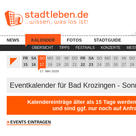
NEWS
KALENDER
FOTOS
STADTGUIDE
ÜBERSICHT
TIPPS
FESTIVALS
KONZERTE
MES
FR
SA
SO
MO
DI
MI
DO
FR
SA
SO
MO
DI
MI
DO
15
16
17
18
19
20
21
22
23
24
25
26
27
28
17. MAI 2026
Eventkalender für Bad Krozingen - Son
Kalendereinträge älter als 15 Tage werden
und sind ggf. nur noch auf Anfr
EVENTS EINTRAGEN