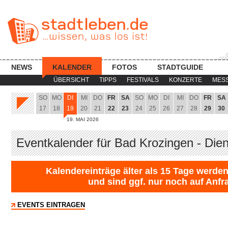
NEWS
KALENDER
FOTOS
STADTGUIDE
ÜBERSICHT
TIPPS
FESTIVALS
KONZERTE
MES
SO
MO
DI
MI
DO
FR
SA
SO
MO
DI
MI
DO
FR
SA
17
18
19
20
21
22
23
24
25
26
27
28
29
30
19. MAI 2026
Eventkalender für Bad Krozingen - Die
Kalendereinträge älter als 15 Tage werden
und sind ggf. nur noch auf Anfr
EVENTS EINTRAGEN