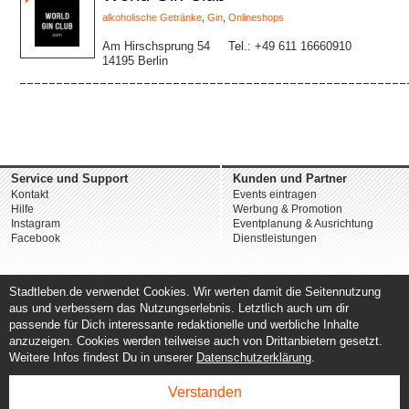
alkoholische Getränke
,
Gin
,
Onlineshops
Am Hirschsprung 54
Tel.: +49 611 16660910
14195 Berlin
Service und Support
Kunden und Partner
Kontakt
Events eintragen
Hilfe
Werbung & Promotion
Instagram
Eventplanung & Ausrichtung
Facebook
Dienstleistungen
Stadtleben.de verwendet Cookies. Wir werten damit die Seitennutzung
aus und verbessern das Nutzungserlebnis. Letztlich auch um dir
passende für Dich interessante redaktionelle und werbliche Inhalte
anzuzeigen. Cookies werden teilweise auch von Drittanbietern gesetzt.
Weitere Infos findest Du in unserer
Datenschutzerklärung
.
Verstanden