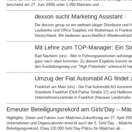
(erscheint am 27. Juni 2006) unter 1.090 Männern und …
dexxon sucht Marketing Assistant
Die dexxon group ist ein weltweit tätiger Distributor und 
Laufwerke und Office Supplies mit Mutterhaus in Frankre
Deutschland. Wir bedienen ausschließlich Wiederverkäuf
Mit Lehre zum TOP-Manager: Ein St
Bad Nauheim (ots) - Wer in Führungspositionen aufstei
ganz nach oben kommen: Zu diesem Ergebnis kommt eine
den Ausbildungsweg von "High Potentials" untersucht ha
Umzug der Fiat Automabil AG finde
Frankfurt am Main (ots) - Die Fiat Automobil AG konzent
Standorte Frankfurt (Olof-Palme Straße 17) und Heilbronn
Unternehmenszentrale in Frankfurt (Hanauer Landstraße 1
Erneuter Beteiligungsrekord am Girls’Day – 
Highlights, Daten und Fakten zum Mädchen-Zukunftstag am 27. April 2006
Unternehmen und Organisationen erreicht auch der 6. Girls’Day – Mädche
Beteiligungsrekord. Etwa 120.000 Girls’Day-Plätze für Mädchen ab …