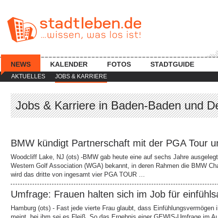
NEWS
KALENDER
FOTOS
STADTGUIDE
AKTUELLES
JOBS & KARRIERE
Jobs & Karriere in Baden-Baden und De
BMW kündigt Partnerschaft mit der PGA Tour 
Woodcliff Lake, NJ (ots) -BMW gab heute eine auf sechs Jahre ausgeleg
Western Golf Association (WGA) bekannt, in deren Rahmen die BMW Cha
wird das dritte von ingesamt vier PGA TOUR …
Umfrage: Frauen halten sich im Job für einfü
Hamburg (ots) - Fast jede vierte Frau glaubt, dass Einfühlungsvermögen i
meint, bei ihm sei es Fleiß. So das Ergebnis einer GEWIS-Umfrage im Au