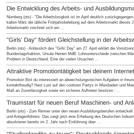
Die Entwicklung des Arbeits- und Ausbildungsm
Nürnberg (ots) - "Die Arbeitslosigkeit ist im April deutlich zurückgegange
kalten März die übliche Frühjahrsbelebung auf dem Arbeitsmarkt dieses Ja
Arbeitsmarkt zeichnet sich ein …
"Girls' Day" fördert Gleichstellung in der Arbeits
Berlin (ots) - Anlässlich des "Girls' Day" am 27. April erklärt die Vorsi
Bundestagsfraktion, Ursula Heinen MdB: Lohnunterschiede zwischen Männ
Problem in Deutschland. Eine der vielen Ursachen …
Attraktive Promotiontätigkeit bei deinem Internet
Promotion Bist du interessiert an abwechslungsreichen Aufgaben in freun
kontaktfreudig? Hast Lust auf den coolsten Partys in Wiesbaden und Main
Maß an Zuverlässigkeit sowie ein sicheres Auftreten besitzen - …
Traumstart für neuen Beruf Maschinen- und Anl
Berlin (ots) - Zum Renner unter den neuen Ausbildungsberufen entwickelt
und Anlagenführers. Das zeigt jetzt eine Erhebung des Deutschen Indus
absolvieren bereits im 2. Jahr nach Einführung über …