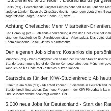
"Studienkredite zu teuer": Deutschlands jüngst
Berlin (ots) - Deutschlands jüngster Unipräsident hält die neu auf den Ma
anderen Ländern lägen die Zinssätze deutlich unter dem deutschen Niveau
sogar zinslos, sagte Sascha Spoun, 37, dem …
Achtung Chefsache: Mehr Mitarbeiter-Orientie
Bad Homburg (ots) - Fehlende Anerkennung durch den Chef verleidet viel
einer der Hauptgründe für Unzufriedenheit am Arbeitsplatz. Das zeigt jetz
Chemiekonzerns Sasol Olefins & Surfactants. …
Den eigenen Job sichern: Kostenlos die persön
München (ots) - Wer Arbeitgeber von seinen beruflichen Stärken überzeu
Standortbestimmung bietet der Online-Kompetenztest des Münchner geva-i
kann-ich.de bis Ende Mai kostenlos nutzen können. …
Startschuss für den KfW-Studienkredit: Ab heu
Frankfurt am Main (ots) - Ab sofort können Studierende in Deutschland 
Studienkredit finanzieren. Das neue Programm der KfW Förderbank kann ab 
und Studentenwerke beantragt werden. Der …
5.000 neue Jobs für Deutschland - Start der R