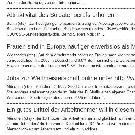
Zuoz in der Schweiz, von der International …
Attraktivität des Soldatenberufs erhöhen
Berlin (ots) - Zur heutigen gemeinsamen Sitzung der Arbeitsgruppe Verte
Bundesvorstand des Deutschen Bundeswehrverbandes (DBwV) erklärt der 
CDU/CSU-Bundestagsfraktion, Bernd Siebert MdB: In …
Frauen sind in Europa häufiger erwerbslos als 
Wiesbaden (ots) - Auf dem Arbeitsmarkt haben es Frauen nach wie vor s
Jahresdurchschnitt 2005 in Deutschland 8,8% der männlichen Erwerbsper
Erwerbslosenquote der Frauen bei 9,5%. In den meisten anderen europä
Jobs zur Weltmeisterschaft online unter http://
München (ots) - München, 2. März 2006 Unter der Internetadresse http://
Stellenbörse stellenanzeigen.de im Jahr des Fußballs einen eigenen Chann
Wer bei dem Sportereignis des Jahres 2006 mit dabei …
Ein gutes Drittel der Arbeitnehmer will in diese
München (ots) - Nur 13 Prozent der Arbeitnehmer sind glücklich an ihrem
als ein Drittel der Arbeitnehmer in Deutschland (37 Prozent) will in dies
Menschlichkeit am Arbeitsplatz und ein zu niedriges …