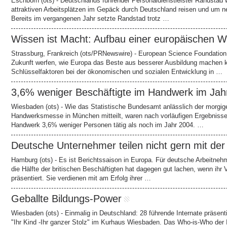
Eschborn (ots) - Deutschlands führender Personaldienstleister Randstad w
attraktiven Arbeitsplätzen im Gepäck durch Deutschland reisen und um ne
Bereits im vergangenen Jahr setzte Randstad trotz …
Wissen ist Macht: Aufbau einer europäischen
Strassburg, Frankreich (ots/PRNewswire) - European Science Foundation 
Zukunft werfen, wie Europa das Beste aus besserer Ausbildung machen 
Schlüsselfaktoren bei der ökonomischen und sozialen Entwicklung in …
3,6% weniger Beschäftigte im Handwerk im Jah
Wiesbaden (ots) - Wie das Statistische Bundesamt anlässlich der morgige
Handwerksmesse in München mitteilt, waren nach vorläufigen Ergebnisse
Handwerk 3,6% weniger Personen tätig als noch im Jahr 2004. …
Deutsche Unternehmer teilen nicht gern mit de
Hamburg (ots) - Es ist Berichtssaison in Europa. Für deutsche Arbeitneh
die Hälfte der britischen Beschäftigten hat dagegen gut lachen, wenn ih
präsentiert. Sie verdienen mit am Erfolg ihrer …
Geballte Bildungs-Power
Wiesbaden (ots) - Einmalig in Deutschland: 28 führende Internate präsen
"Ihr Kind -Ihr ganzer Stolz" im Kurhaus Wiesbaden. Das Who-is-Who der I