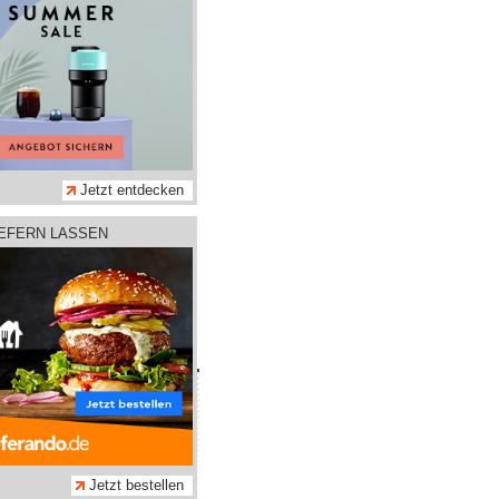
Jetzt entdecken
IEFERN LASSEN
hmen
tz
m
Jetzt bestellen
adtleben GmbH