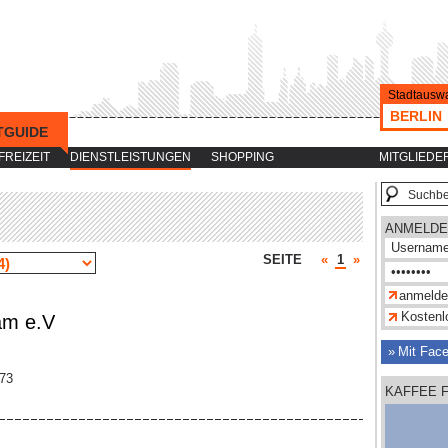
Stadtauswa
BERLIN
TGUIDE
-->
FREIZEIT
DIENSTLEISTUNGEN
SHOPPING
MITGLIEDE
ANMELDE
SEITE
«
1
»
Kostenlo
am e.V
Mit Fac
573
KAFFEE 