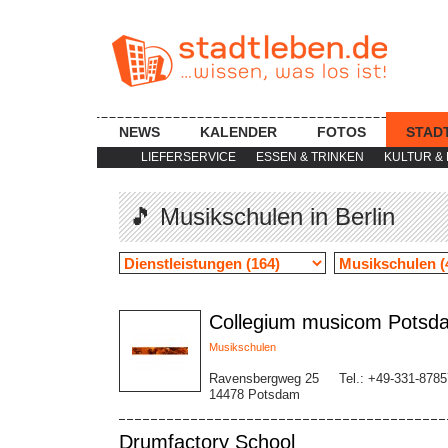
NEWS
KALENDER
FOTOS
STAD
LIEFERSERVICE
ESSEN & TRINKEN
KULTUR & 
🎵 Musikschulen in Berlin
Collegium musicom Potsd
Musikschulen
Ravensbergweg 25
Tel.: +49-331-878
14478 Potsdam
Drumfactory School