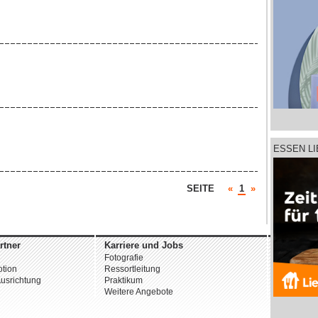
ESSEN L
SEITE
«
1
»
rtner
Karriere und Jobs
Unterne
Fotografie
Über uns
tion
Ressortleitung
Datenschu
usrichtung
Praktikum
AGB
Weitere Angebote
Impressu
© 2026 st