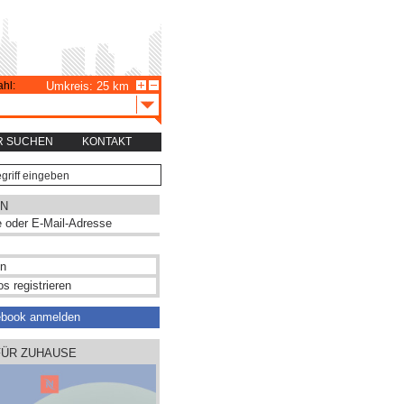
hl:
Umkreis: 25 km
R SUCHEN
KONTAKT
N
s registrieren
ebook anmelden
FÜR ZUHAUSE