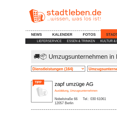
NEWS
KALENDER
FOTOS
STAD
LIEFERSERVICE
ESSEN & TRINKEN
KULTUR & 
🚚📦 Umzugsunternehmen in B
TIPP
zapf umzüge AG
Ausbildung
,
Umzugsunternehmen
Nobelstraße 66
Tel.: 030 61061
12057 Berlin