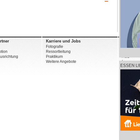
rtner
Karriere und Jobs
Unterne
Fotografie
Über uns
tion
Ressortleitung
Datenschu
usrichtung
Praktikum
AGB
Weitere Angebote
Impressu
ESSEN L
© 2026 st