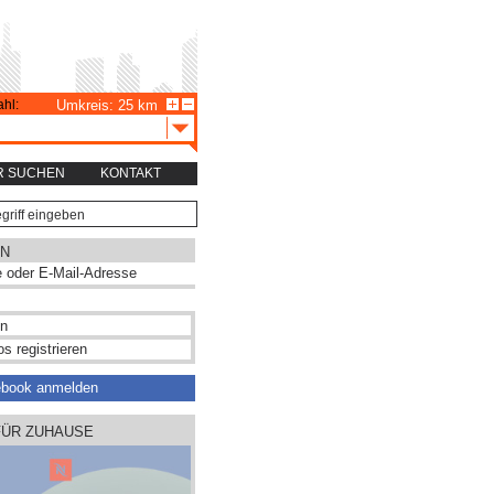
hl:
Umkreis: 25 km
R SUCHEN
KONTAKT
N
s registrieren
ebook anmelden
FÜR ZUHAUSE