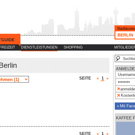
Stadtauswa
BERLIN
TGUIDE
-->
FREIZEIT
DIENSTLEISTUNGEN
SHOPPING
MITGLIEDE
erlin
ANMELDE
SEITE
«
1
»
Kostenlo
Mit Fac
KAFFEE 
SEITE
«
1
»