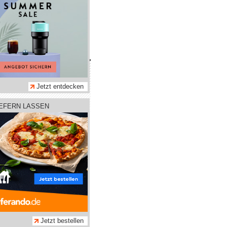
hmen
tz
Jetzt entdecken
m
IEFERN LASSEN
adtleben GmbH
Jetzt bestellen