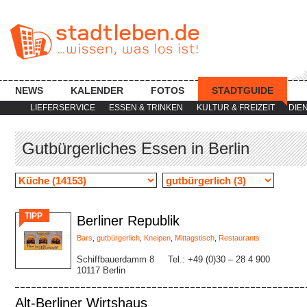
NEWS
KALENDER
FOTOS
STADTGUIDE
LIEFERSERVICE
ESSEN & TRINKEN
KULTUR & FREIZEIT
DIE
Gutbürgerliches Essen in Berlin
TIPP
Berliner Republik
Bars
,
gutbürgerlich
,
Kneipen
,
Mittagstisch
,
Restaurants
Schiffbauerdamm 8
Tel.: +49 (0)30 – 28 4 900
10117 Berlin
Alt-Berliner Wirtshaus