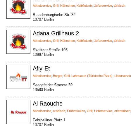
Abholservice
,
Grill
,
Hähnchen
,
Kalbfleisch
,
Lieferservice
,
türkisch
Brandenburgische Str. 32
10707 Berlin
Adana Grillhaus 2
Abholservice
,
Grill
,
Hähnchen
,
Kalbfleisch
,
Lieferservice
,
türkisch
Skalitzer Straße 105
10997 Berlin
Afiy-Et
Abholservice
,
Burger
,
Grill
,
Lahmacun (Türkische Pizza)
,
Lieferservi
Seegefelder Strasse 59
13583 Berlin
Al Raouche
Abholservice
,
arabisch
,
Frühstücken
,
Grill
,
Lieferservice
,
orientalisch
Fehrbelliner Platz 1
10707 Berlin