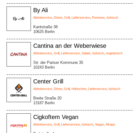
By Ali
Abholservice
,
Döner
,
Grill
,
Lieferservice
,
Pommes
,
türkisch
Kantstraße 38
10625 Berlin
Cantina an der Weberwiese
Abholservice
,
Grill
,
Lieferservice
,
Salate
,
türkisch
,
vegetarisch
Str. der Pariser Kommune 35
10243 Berlin
Center Grill
Abholservice
,
Döner
,
Grill
,
Hähnchen
,
Lieferservice
,
türkisch
Breite Straße 20
13187 Berlin
Cigkoftem Vegan
Abholservice
,
Grill
,
Lieferservice
,
türkisch
,
Vegan
,
Wraps