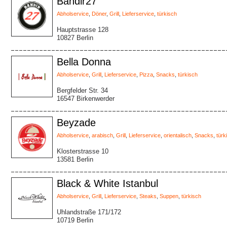
Bandir27
Abholservice
,
Döner
,
Grill
,
Lieferservice
,
türkisch
Hauptstrasse 128
10827 Berlin
Bella Donna
Abholservice
,
Grill
,
Lieferservice
,
Pizza
,
Snacks
,
türkisch
Bergfelder Str. 34
16547 Birkenwerder
Beyzade
Abholservice
,
arabisch
,
Grill
,
Lieferservice
,
orientalisch
,
Snacks
,
türk
Klosterstrasse 10
13581 Berlin
Black & White Istanbul
Abholservice
,
Grill
,
Lieferservice
,
Steaks
,
Suppen
,
türkisch
Uhlandstraße 171/172
10719 Berlin