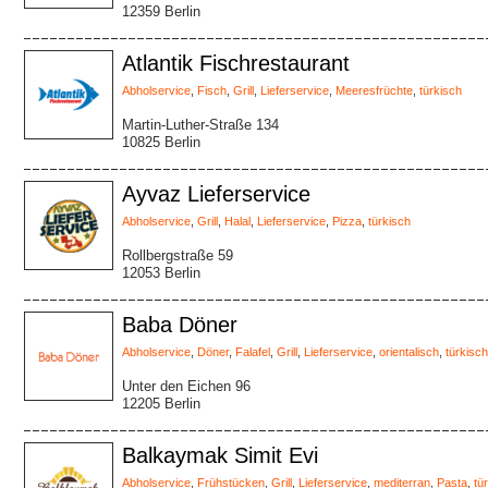
12359 Berlin
Atlantik Fischrestaurant
Abholservice
,
Fisch
,
Grill
,
Lieferservice
,
Meeresfrüchte
,
türkisch
Martin-Luther-Straße 134
10825 Berlin
Ayvaz Lieferservice
Abholservice
,
Grill
,
Halal
,
Lieferservice
,
Pizza
,
türkisch
Rollbergstraße 59
12053 Berlin
Baba Döner
Abholservice
,
Döner
,
Falafel
,
Grill
,
Lieferservice
,
orientalisch
,
türkisch
Unter den Eichen 96
12205 Berlin
Balkaymak Simit Evi
Abholservice
,
Frühstücken
,
Grill
,
Lieferservice
,
mediterran
,
Pasta
,
tü