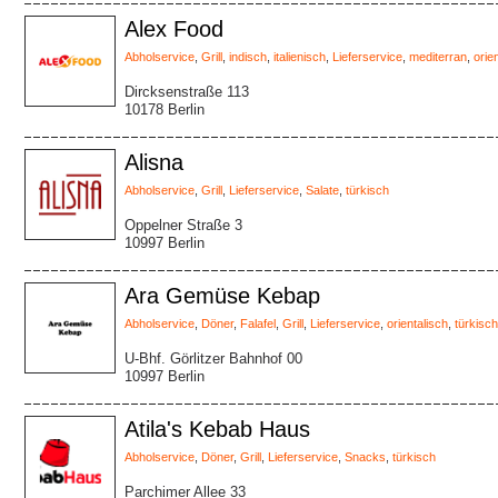
Alex Food
Abholservice
,
Grill
,
indisch
,
italienisch
,
Lieferservice
,
mediterran
,
orie
Dircksenstraße 113
10178 Berlin
Alisna
Abholservice
,
Grill
,
Lieferservice
,
Salate
,
türkisch
Oppelner Straße 3
10997 Berlin
Ara Gemüse Kebap
Abholservice
,
Döner
,
Falafel
,
Grill
,
Lieferservice
,
orientalisch
,
türkisch
U-Bhf. Görlitzer Bahnhof 00
10997 Berlin
Atila's Kebab Haus
Abholservice
,
Döner
,
Grill
,
Lieferservice
,
Snacks
,
türkisch
Parchimer Allee 33