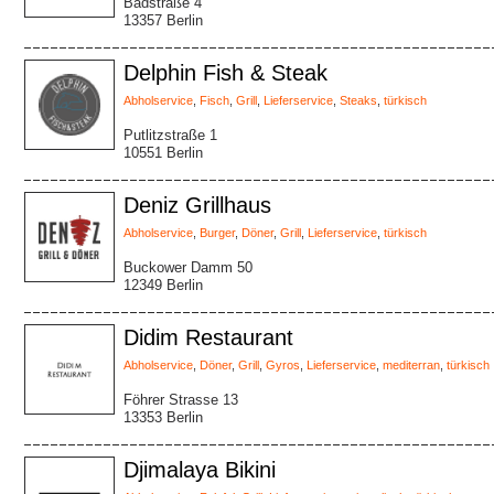
Badstraße 4
13357 Berlin
Delphin Fish & Steak
Abholservice
,
Fisch
,
Grill
,
Lieferservice
,
Steaks
,
türkisch
Putlitzstraße 1
10551 Berlin
Deniz Grillhaus
Abholservice
,
Burger
,
Döner
,
Grill
,
Lieferservice
,
türkisch
Buckower Damm 50
12349 Berlin
Didim Restaurant
Abholservice
,
Döner
,
Grill
,
Gyros
,
Lieferservice
,
mediterran
,
türkisch
Föhrer Strasse 13
13353 Berlin
Djimalaya Bikini