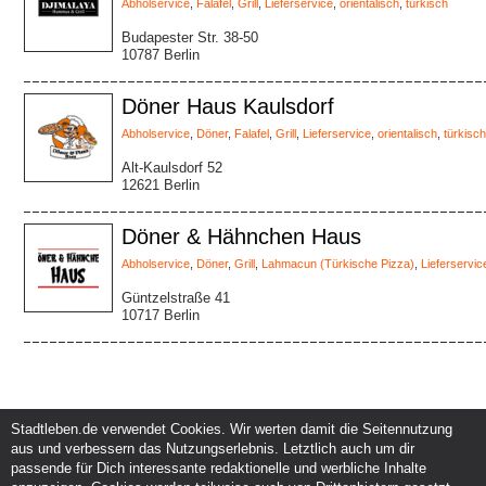
Abholservice
,
Falafel
,
Grill
,
Lieferservice
,
orientalisch
,
türkisch
Budapester Str. 38-50
10787 Berlin
Döner Haus Kaulsdorf
Abholservice
,
Döner
,
Falafel
,
Grill
,
Lieferservice
,
orientalisch
,
türkisch
Alt-Kaulsdorf 52
12621 Berlin
Döner & Hähnchen Haus
Abholservice
,
Döner
,
Grill
,
Lahmacun (Türkische Pizza)
,
Lieferservic
Güntzelstraße 41
10717 Berlin
Stadtleben.de verwendet Cookies. Wir werten damit die Seitennutzung
aus und verbessern das Nutzungserlebnis. Letztlich auch um dir
Service und Support
Kunden und Partner
passende für Dich interessante redaktionelle und werbliche Inhalte
Kontakt
Events eintragen