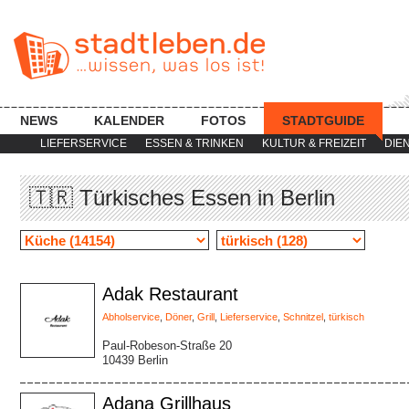
NEWS
KALENDER
FOTOS
STADTGUIDE
LIEFERSERVICE
ESSEN & TRINKEN
KULTUR & FREIZEIT
DIE
🇹🇷 Türkisches Essen in Berlin
Adak Restaurant
Abholservice
,
Döner
,
Grill
,
Lieferservice
,
Schnitzel
,
türkisch
Paul-Robeson-Straße 20
10439 Berlin
Adana Grillhaus