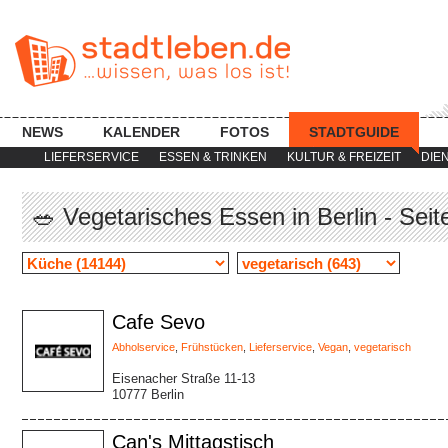
NEWS
KALENDER
FOTOS
STADTGUIDE
LIEFERSERVICE
ESSEN & TRINKEN
KULTUR & FREIZEIT
DIE
🥗 Vegetarisches Essen in Berlin - Seit
Cafe Sevo
Abholservice
,
Frühstücken
,
Lieferservice
,
Vegan
,
vegetarisch
Eisenacher Straße 11-13
10777 Berlin
Can's Mittagstisch