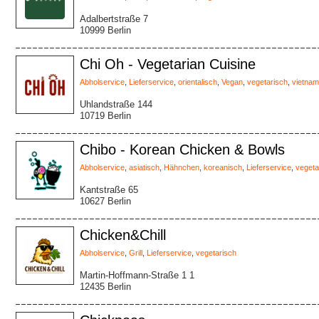
Adalbertstraße 7
10999 Berlin
Chi Oh - Vegetarian Cuisine
Abholservice
,
Lieferservice
,
orientalisch
,
Vegan
,
vegetarisch
,
vietnam
Uhlandstraße 144
10719 Berlin
Chibo - Korean Chicken & Bowls
Abholservice
,
asiatisch
,
Hähnchen
,
koreanisch
,
Lieferservice
,
vegeta
Kantstraße 65
10627 Berlin
Chicken&Chill
Abholservice
,
Grill
,
Lieferservice
,
vegetarisch
Martin-Hoffmann-Straße 1 1
12435 Berlin