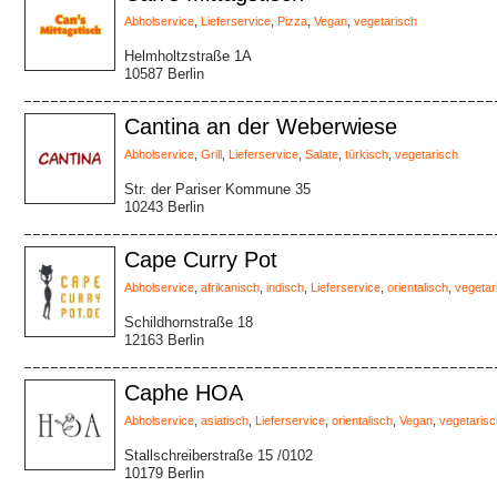
Abholservice
,
Lieferservice
,
Pizza
,
Vegan
,
vegetarisch
Helmholtzstraße 1A
10587 Berlin
Cantina an der Weberwiese
Abholservice
,
Grill
,
Lieferservice
,
Salate
,
türkisch
,
vegetarisch
Str. der Pariser Kommune 35
10243 Berlin
Cape Curry Pot
Abholservice
,
afrikanisch
,
indisch
,
Lieferservice
,
orientalisch
,
vegetar
Schildhornstraße 18
12163 Berlin
Caphe HOA
Abholservice
,
asiatisch
,
Lieferservice
,
orientalisch
,
Vegan
,
vegetarisc
Stallschreiberstraße 15 /0102
10179 Berlin