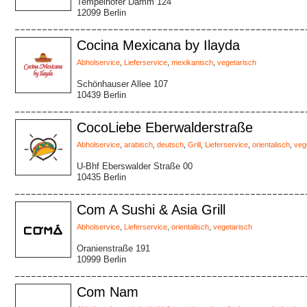
Tempelhofer Damm 124
12099 Berlin
Cocina Mexicana by Ilayda
Abholservice
,
Lieferservice
,
mexikanisch
,
vegetarisch
Schönhauser Allee 107
10439 Berlin
CocoLiebe Eberwalderstraße
Abholservice
,
arabisch
,
deutsch
,
Grill
,
Lieferservice
,
orientalisch
,
veg
U-Bhf Eberswalder Straße 00
10435 Berlin
Com A Sushi & Asia Grill
Abholservice
,
Lieferservice
,
orientalisch
,
vegetarisch
Oranienstraße 191
10999 Berlin
Com Nam