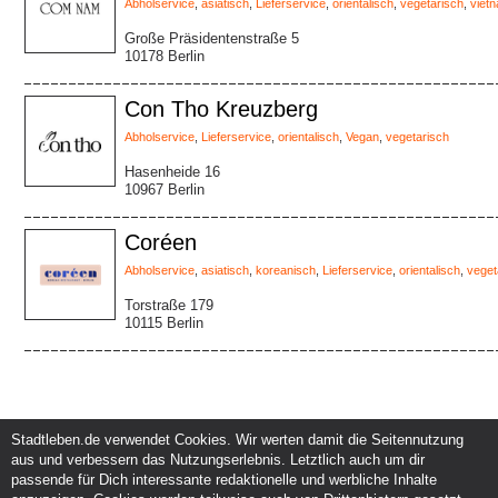
Abholservice
,
asiatisch
,
Lieferservice
,
orientalisch
,
vegetarisch
,
viet
Große Präsidentenstraße 5
10178 Berlin
Con Tho Kreuzberg
Abholservice
,
Lieferservice
,
orientalisch
,
Vegan
,
vegetarisch
Hasenheide 16
10967 Berlin
Coréen
Abholservice
,
asiatisch
,
koreanisch
,
Lieferservice
,
orientalisch
,
veget
Torstraße 179
10115 Berlin
Stadtleben.de verwendet Cookies. Wir werten damit die Seitennutzung
aus und verbessern das Nutzungserlebnis. Letztlich auch um dir
Service und Support
Kunden und Partner
passende für Dich interessante redaktionelle und werbliche Inhalte
Kontakt
Events eintragen