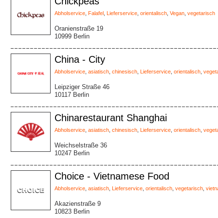
Chickpeas
Abholservice
,
Falafel
,
Lieferservice
,
orientalisch
,
Vegan
,
vegetarisch
Oranienstraße 19
10999 Berlin
China - City
Abholservice
,
asiatisch
,
chinesisch
,
Lieferservice
,
orientalisch
,
veget
Leipziger Straße 46
10117 Berlin
Chinarestaurant Shanghai
Abholservice
,
asiatisch
,
chinesisch
,
Lieferservice
,
orientalisch
,
veget
Weichselstraße 36
10247 Berlin
Choice - Vietnamese Food
Abholservice
,
asiatisch
,
Lieferservice
,
orientalisch
,
vegetarisch
,
viet
Akazienstraße 9
10823 Berlin