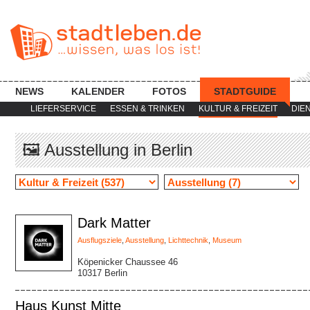
NEWS
KALENDER
FOTOS
STADTGUIDE
LIEFERSERVICE
ESSEN & TRINKEN
KULTUR & FREIZEIT
DIE
🖼 Ausstellung in Berlin
Dark Matter
Ausflugsziele
,
Ausstellung
,
Lichttechnik
,
Museum
Köpenicker Chaussee 46
10317 Berlin
Haus Kunst Mitte