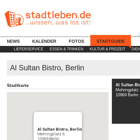
NEWS
KALENDER
FOTOS
STADTGUIDE
LIEFERSERVICE
ESSEN & TRINKEN
KULTUR & FREIZEIT
DIE
Al Sultan Bistro, Berlin
Al Sultan Bis
Stadtkarte
Mehringplatz
10969 Berlin
Al Sultan Bistro, Berlin
Mehringplatz 6
10969 Berlin