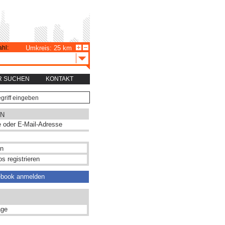
hl:
Umkreis: 25 km
R SUCHEN
KONTAKT
N
s registrieren
ebook anmelden
ge