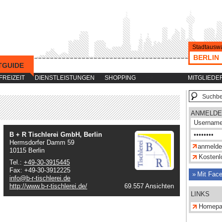
Stadtauswa
BERLIN
TGUIDE
-->
FREIZEIT
DIENSTLEISTUNGEN
SHOPPING
MITGLIEDE
ANMELDE
B + R Tischlerei GmbH, Berlin
Hermsdorfer Damm 59
10115 Berlin
Kostenlo
Tel.:
+49-30-3915445
Fax: +49-30-3912225
Mit Fac
info@b-r-tischlerei.de
http://www.b-r-tischlerei.de/
69.557 Ansichten
LINKS
Homepa