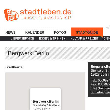
NEWS
KALENDER
FOTOS
STADTGUIDE
LIEFERSERVICE
ESSEN & TRINKEN
KULTUR & FREIZEIT
DIE
Bergwerk.Berlin
Bergwerk.Be
Stadtkarte
Stendaler St
12627 Berlin
Tel.:
0309927
Fax: 030992
info@bergwer
http://bergwer
Bergwerk.Berlin
Stendaler Straße 25
12627 Berlin