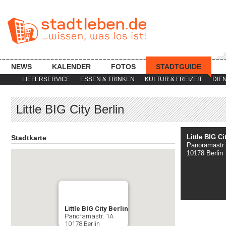
NEWS
KALENDER
FOTOS
STADTGUIDE
LIEFERSERVICE
ESSEN & TRINKEN
KULTUR & FREIZEIT
DIE
Little BIG City Berlin
Little BIG Ci
Stadtkarte
Panoramastr.
10178 Berlin
Little BIG City Berlin
Panoramastr. 1A
10178 Berlin