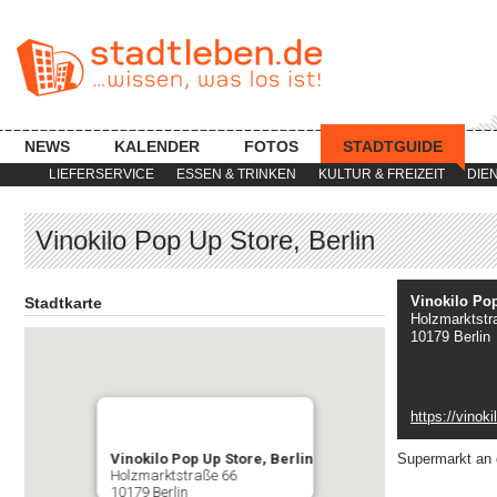
NEWS
KALENDER
FOTOS
STADTGUIDE
LIEFERSERVICE
ESSEN & TRINKEN
KULTUR & FREIZEIT
DIE
Vinokilo Pop Up Store, Berlin
Vinokilo Pop
Stadtkarte
Holzmarktstr
10179 Berlin
https://vinok
Vinokilo Pop Up Store, Berlin
Supermarkt an 
Holzmarktstraße 66
10179 Berlin