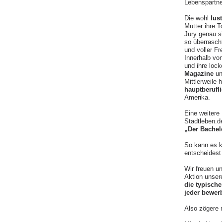
Lebenspartne
Die wohl
lus
Mutter ihre 
Jury genau s
so überrasch
und voller Fr
Innerhalb vo
und ihre loc
Magazine
un
Mittlerweile
hauptberufli
Amerika.
Eine weitere
Stadtleben.d
„Der Bachel
So kann es k
entscheidest 
Wir freuen u
Aktion unse
die typisch
jeder bewer
Also zögere 