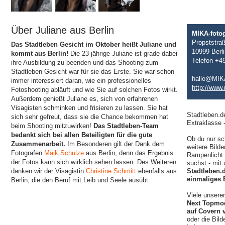
Über Juliane aus Berlin
MIKA-fotog
Propststra
Das Stadtleben Gesicht im Oktober heißt Juliane und
10999 Berli
kommt aus Berlin!
Die 23 jährige Juliane ist grade dabei
Telefon +4
ihre Ausbildung zu beenden und das Shooting zum
Stadtleben Gesicht war für sie das Erste. Sie war schon
hallo@MIKA
immer interessiert daran, wie ein professionelles
http://www.
Fotoshooting abläuft und wie Sie auf solchen Fotos wirkt.
Außerdem genießt Juliane es, sich von erfahrenen
Visagisten schminken und frisieren zu lassen. Sie hat
Stadtleben.d
sich sehr gefreut, dass sie die Chance bekommen hat
Extraklasse 
beim Shooting mitzuwirken!
Das Stadtleben-Team
bedankt sich bei allen Beteiligten für die gute
Ob du nur sc
Zusammenarbeit.
Im Besonderen gilt der Dank dem
weitere Bilde
Fotografen
Maik Schulze
aus Berlin, denn das Ergebnis
Rampenlicht 
der Fotos kann sich wirklich sehen lassen. Des Weiteren
suchst - mit
danken wir der Visagistin
Christine Schmitt
ebenfalls aus
Stadtleben.
einmaliges 
Berlin, die den Beruf mit Leib und Seele ausübt.
Viele unsere
Next Topmo
auf Covern 
oder die Bil