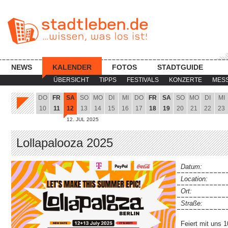
NEWS
KALENDER
FOTOS
STADTGUIDE
ÜBERSICHT
TIPPS
FESTIVALS
KONZERTE
MES
DO
FR
SA
SO
MO
DI
MI
DO
FR
SA
SO
MO
DI
MI
10
11
12
13
14
15
16
17
18
19
20
21
22
23
12. JUL 2025
Lollapalooza 2025
Datum:
Location:
Ort:
Straße:
Feiert mit uns 1