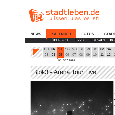
NEWS
KALENDER
FOTOS
STAD
ÜBERSICHT
TIPPS
FESTIVALS
KO
DO
FR
SA
SO
MO
DI
MI
DO
FR
SA
03
04
05
06
07
08
09
10
11
12
05. DEZ 2026
Blok3 - Arena Tour Live