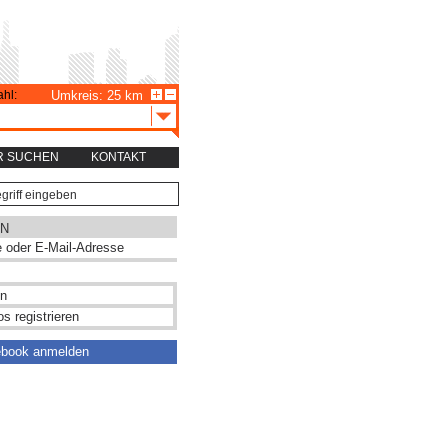
hl:
Umkreis: 25 km
R SUCHEN
KONTAKT
N
s registrieren
ebook anmelden