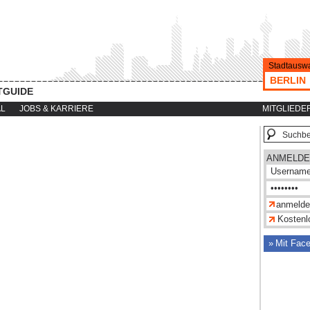
Stadtauswa
BERLIN
TGUIDE
AL
JOBS & KARRIERE
MITGLIEDE
ANMELDE
Kostenlo
Mit Fac