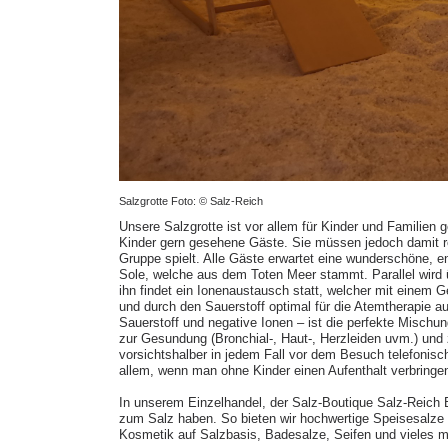
Salzgrotte Foto: © Salz-Reich
Unsere Salzgrotte ist vor allem für Kinder und Familien
Kinder gern gesehene Gäste. Sie müssen jedoch damit r
Gruppe spielt. Alle Gäste erwartet eine wunderschöne, 
Sole, welche aus dem Toten Meer stammt. Parallel wird üb
ihn findet ein Ionenaustausch statt, welcher mit einem Gew
und durch den Sauerstoff optimal für die Atemtherapie au
Sauerstoff und negative Ionen – ist die perfekte Mischun
zur Gesundung (Bronchial-, Haut-, Herzleiden uvm.) un
vorsichtshalber in jedem Fall vor dem Besuch telefonisc
allem, wenn man ohne Kinder einen Aufenthalt verbringe
In unserem Einzelhandel, der Salz-Boutique Salz-Reich 
zum Salz haben. So bieten wir hochwertige Speisesalz
Kosmetik auf Salzbasis, Badesalze, Seifen und vieles m