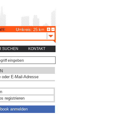
hl:
Umkreis: 25 km
R SUCHEN
KONTAKT
N
s registrieren
ebook anmelden