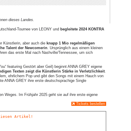
hnen dieses Landes.
 Deutschland-Tournee von LEONY und
begleitete 2024 KONTRA
r Künstlerin, aber auch die
knapp 1 Mio regelmäßigen
sche Talent der Newcomerin
. Ursprünglich aus einem kleinen
ren das erste Mal nach Nashville/Tennessee, um sich
You“ featuring Gestört aber Geil) beginnt ANNA GREY eigene
ndigen Texten zeigt die Künstlerin Stärke in Verletzlichkeit
.
lem, ehrlichem Pop und gibt den Songs mit einem Hauch von
lichte ANNA GREY ihre erste deutschsprachige Single
Weges. Im Frühjahr 2025 geht sie auf ihre erste eigene
Tickets bestellen