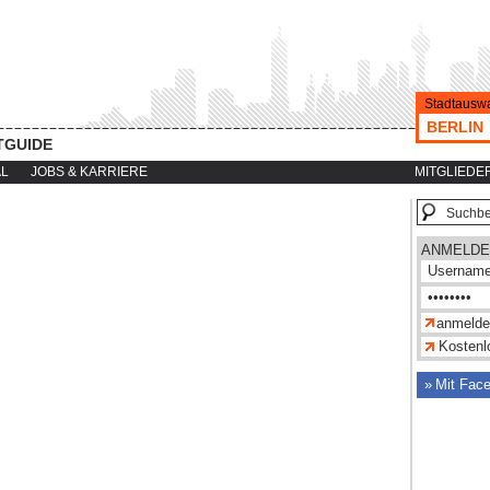
Stadtauswa
BERLIN
TGUIDE
AL
JOBS & KARRIERE
MITGLIEDE
ANMELDE
Kostenlo
Mit Fac