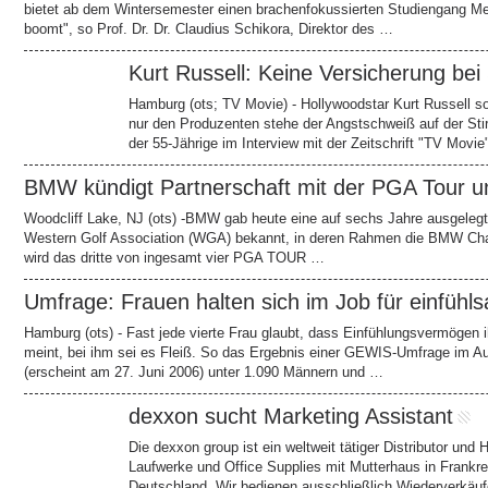
bietet ab dem Wintersemester einen brachenfokussierten Studiengang 
boomt", so Prof. Dr. Dr. Claudius Schikora, Direktor des …
Kurt Russell: Keine Versicherung bei
Hamburg (ots; TV Movie) - Hollywoodstar Kurt Russell sor
nur den Produzenten stehe der Angstschweiß auf der Stir
der 55-Jährige im Interview mit der Zeitschrift "TV Movie
BMW kündigt Partnerschaft mit der PGA Tour 
Woodcliff Lake, NJ (ots) -BMW gab heute eine auf sechs Jahre ausgeleg
Western Golf Association (WGA) bekannt, in deren Rahmen die BMW Cha
wird das dritte von ingesamt vier PGA TOUR …
Umfrage: Frauen halten sich im Job für einfü
Hamburg (ots) - Fast jede vierte Frau glaubt, dass Einfühlungsvermögen i
meint, bei ihm sei es Fleiß. So das Ergebnis einer GEWIS-Umfrage im Au
(erscheint am 27. Juni 2006) unter 1.090 Männern und …
dexxon sucht Marketing Assistant
Die dexxon group ist ein weltweit tätiger Distributor und 
Laufwerke und Office Supplies mit Mutterhaus in Frankre
Deutschland. Wir bedienen ausschließlich Wiederverkäuf