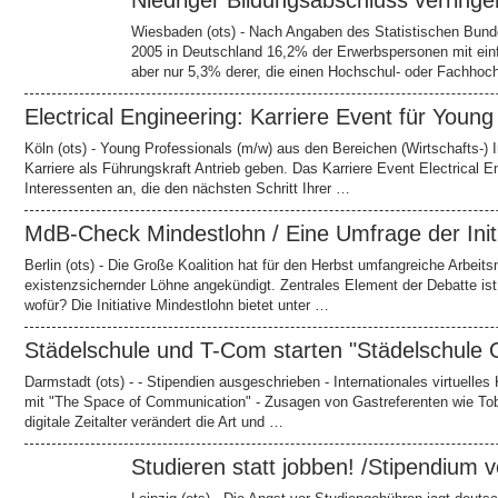
Niedriger Bildungsabschluss verring
Wiesbaden (ots) - Nach Angaben des Statistischen Bun
2005 in Deutschland 16,2% der Erwerbspersonen mit ein
aber nur 5,3% derer, die einen Hochschul- oder Fachho
Electrical Engineering: Karriere Event für Youn
Köln (ots) - Young Professionals (m/w) aus den Bereichen (Wirtschafts-)
Karriere als Führungskraft Antrieb geben. Das Karriere Event Electrical E
Interessenten an, die den nächsten Schritt Ihrer …
MdB-Check Mindestlohn / Eine Umfrage der Init
Berlin (ots) - Die Große Koalition hat für den Herbst umfangreiche Arbei
existenzsichernder Löhne angekündigt. Zentrales Element der Debatte ist 
wofür? Die Initiative Mindestlohn bietet unter …
Städelschule und T-Com starten "Städelschule
Darmstadt (ots) - - Stipendien ausgeschrieben - Internationales virtuelles 
mit "The Space of Communication" - Zusagen von Gastreferenten wie To
digitale Zeitalter verändert die Art und …
Studieren statt jobben! /Stipendium v