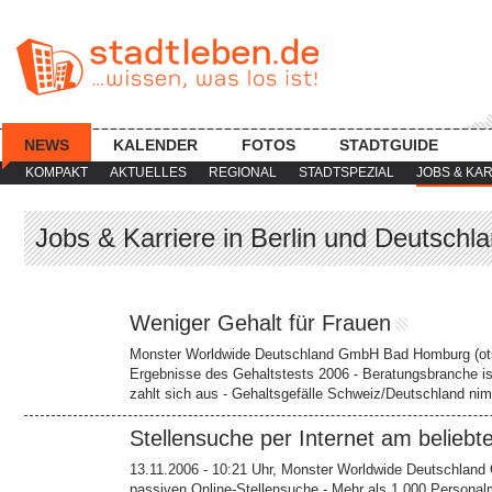
NEWS
KALENDER
FOTOS
STADTGUIDE
KOMPAKT
AKTUELLES
REGIONAL
STADTSPEZIAL
JOBS & KA
Jobs & Karriere in Berlin und Deutschla
Weniger Gehalt für Frauen
Monster Worldwide Deutschland GmbH Bad Homburg (ots) 
Ergebnisse des Gehaltstests 2006 - Beratungsbranche is
zahlt sich aus - Gehaltsgefälle Schweiz/Deutschland ni
Stellensuche per Internet am beliebt
13.11.2006 - 10:21 Uhr, Monster Worldwide Deutschland
passiven Online-Stellensuche - Mehr als 1.000 Person