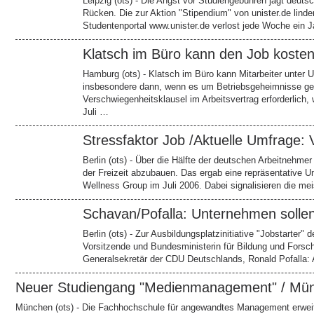
Leipzig (ots) - Die Angst vor Studiengebühren jagt deut
Rücken. Die zur Aktion "Stipendium" von unister.de lind
Studentenportal www.unister.de verlost jede Woche ein 
Klatsch im Büro kann den Job koste
Hamburg (ots) - Klatsch im Büro kann Mitarbeiter unter 
insbesondere dann, wenn es um Betriebsgeheimnisse geht
Verschwiegenheitsklausel im Arbeitsvertrag erforderlich,
Juli …
Stressfaktor Job /Aktuelle Umfrage:
Berlin (ots) - Über die Hälfte der deutschen Arbeitnehmer 
der Freizeit abzubauen. Das ergab eine repräsentative U
Wellness Group im Juli 2006. Dabei signalisieren die m
Schavan/Pofalla: Unternehmen solle
Berlin (ots) - Zur Ausbildungsplatzinitiative "Jobstarter"
Vorsitzende und Bundesministerin für Bildung und Forsc
Generalsekretär der CDU Deutschlands, Ronald Pofalla
Neuer Studiengang "Medienmanagement" / Mü
München (ots) - Die Fachhochschule für angewandtes Management erwei