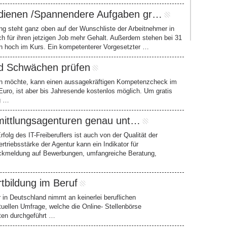
rdienen /Spannendere Aufgaben gr…
ng steht ganz oben auf der Wunschliste der Arbeitnehmer in
 für ihren jetzigen Job mehr Gehalt. Außerdem stehen bei 31
 hoch im Kurs. Ein kompetenterer Vorgesetzter …
nd Schwächen prüfen
fen möchte, kann einen aussagekräftigen Kompetenzcheck im
Euro, ist aber bis Jahresende kostenlos möglich. Um gratis
g …
ermittlungsagenturen genau unt…
 des IT-Freiberuflers ist auch von der Qualität der
triebsstärke der Agentur kann ein Indikator für
Rückmeldung auf Bewerbungen, umfangreiche Beratung,
rtbildung im Beruf
in Deutschland nimmt an keinerlei beruflichen
tuellen Umfrage, welche die Online- Stellenbörse
ten durchgeführt …