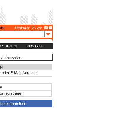
hl:
Umkreis: 25 km
R SUCHEN
KONTAKT
N
s registrieren
ebook anmelden