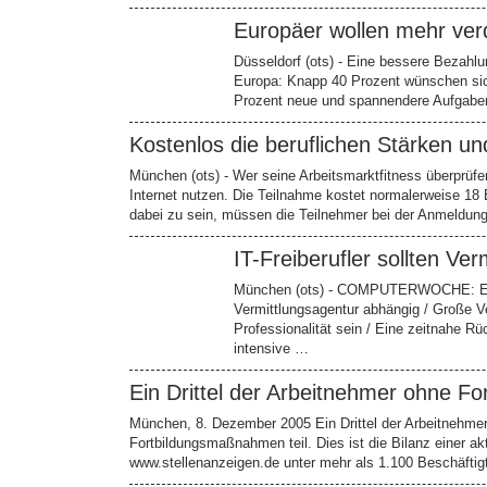
Europäer wollen mehr ve
Düsseldorf (ots) - Eine bessere Bezahlu
Europa: Knapp 40 Prozent wünschen sich
Prozent neue und spannendere Aufgaben
Kostenlos die beruflichen Stärken u
München (ots) - Wer seine Arbeitsmarktfitness überprü
Internet nutzen. Die Teilnahme kostet normalerweise 18 
dabei zu sein, müssen die Teilnehmer bei der Anmeldun
IT-Freiberufler sollten V
München (ots) - COMPUTERWOCHE: Erfolg
Vermittlungsagentur abhängig / Große Ver
Professionalität sein / Eine zeitnahe 
intensive …
Ein Drittel der Arbeitnehmer ohne Fo
München, 8. Dezember 2005 Ein Drittel der Arbeitnehmer 
Fortbildungsmaßnahmen teil. Dies ist die Bilanz einer ak
www.stellenanzeigen.de unter mehr als 1.100 Beschäftig