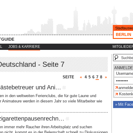
Stadtauswa
BERLIN
TGUIDE
AL
JOBS & KARRIERE
MITGLIEDE
Deutschland - Seite 7
ANMELDE
SEITE
«
4
5
6
7
8
»
Gästebetreuer und Ani…
Kostenlo
en in den weltweiten Ferienclubs, die für gute Laune und
r Animateure werden in diesem Jahr so viele Mitarbeiter wie
Mit Fac
.zigarettenpausenrechn…
sen immer mehr Raucher ihren Arbeitsplatz und suchen
n nicht, kommt es in der Belegschaft schnell zu Diskussionen