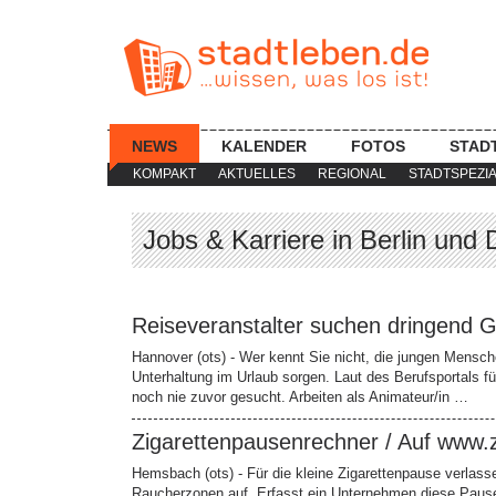
NEWS
KALENDER
FOTOS
STAD
KOMPAKT
AKTUELLES
REGIONAL
STADTSPEZI
Jobs & Karriere in Berlin und 
Reiseveranstalter suchen dringend 
Hannover (ots) - Wer kennt Sie nicht, die jungen Mensch
Unterhaltung im Urlaub sorgen. Laut des Berufsportals fü
noch nie zuvor gesucht. Arbeiten als Animateur/in …
Zigarettenpausenrechner / Auf www
Hemsbach (ots) - Für die kleine Zigarettenpause verlas
Raucherzonen auf. Erfasst ein Unternehmen diese Pause