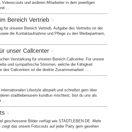
, Videoscouts und anderen Mitarbeiter in dem jeweiligen
 und …
im Bereich Vertrieb
 für unseren Bereich Vertrieb. Aufgabe des Vertriebs ist der
 sowie die Kontaktaufnahme und Pflege zu den Werbepartnern,
ür unser Callcenter
uchen Verstärkung für unseren Bereich Callcenter. Für unsere
nette und sympathische Stimmen, welche die Fähigkeit
be des Callcenters ist die direkte Zusammenarbeit …
internationalen Lifestyle abspielt und schreibst gern über
eren stadtlebenusern kundtun möchtest, bist du uns als
hr …
ts
oviel geschossene Bilder verfügt wie STADTLEBEN.DE. Mehr
ies zeigt das unsere Fotscouts auf jeder Party gern gesehen