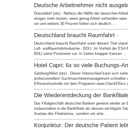
Deutsche Arbeitnehmer nicht ausgela
Düsseldorf (ots) - Nahezu die Hälfte der deutschen Arbe
einiges mehr leisten, wenn genug Arbeit vorhanden wäre.
sei und weitere 30 Prozent fühlen sich deutlich …
Deutschland braucht Raumfahrt
Deutschland braucht Raumfahrt unter diesem Titel sta
Luft- undRaumfahrtindustrie - BDLI. Im Vorfeld der ESA M
BDLI seine Positionen vor. In Zeiten knapper Kassen …
Hotel Capri: 6x so viele Buchungs-A
Salzburg/Wien (ots) - Dieser Unterschied kann sich seh
professionellem Suchmaschinenmanagement schnellen die
Effizienzkontrolle mit dem Programm www.CheckEffect.
Die Wiederentdeckung der Bankfilial
Das Filialgeschäft deutscher Banken gewinnt wieder an B
insbesondere in die Bankfiliale als dessen wichtigste S
Ausbau des Filialnetzes, sondern um eine …
Konjunktur: Der deutsche Patient leb