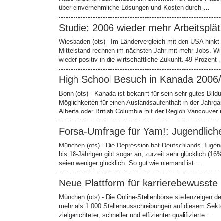
über einvernehmliche Lösungen und Kosten durch …
Studie: 2006 wieder mehr Arbeitsplä
Wiesbaden (ots) - Im Ländervergleich mit den USA hinkt 
Mittelstand rechnen im nächsten Jahr mit mehr Jobs. Wi
wieder positiv in die wirtschaftliche Zukunft. 49 Prozent
High School Besuch in Kanada 2006
Bonn (ots) - Kanada ist bekannt für sein sehr gutes Bil
Möglichkeiten für einen Auslandsaufenthalt in der Jahrg
Alberta oder British Columbia mit der Region Vancouver
Forsa-Umfrage für Yam!: Jugendlich
München (ots) - Die Depression hat Deutschlands Jugendl
bis 18-Jährigen gibt sogar an, zurzeit sehr glücklich (16
seien weniger glücklich. So gut wie niemand ist …
Neue Plattform für karrierebewusste 
München (ots) - Die Online-Stellenbörse stellenzeigen.de
mehr als 1.000 Stellenausschreibungen auf diesem Sekto
zielgerichteter, schneller und effizienter qualifizierte …