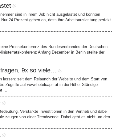
stet
itnehmer sind in ihrem Job nicht ausgelastet und könnten
 Nur 24 Prozent geben an, dass ihre Arbeitsauslastung perfekt
nd eine Pressekonferenz des Bundesverbandes der Deutschen
inisterratskonferenz Anfang Dezember in Berlin stellte der
nfragen, 9x so viele…
en lassen: seit dem Relaunch der Website und dem Start von
 Zugriffe auf www.hotelcapri.at in die Höhe. Ständige
at …
e
edeutung. Verstärkte Investitionen in den Vertrieb und dabei
äule zeugen von einer Trendwende. Dabei geht es nicht um den
t