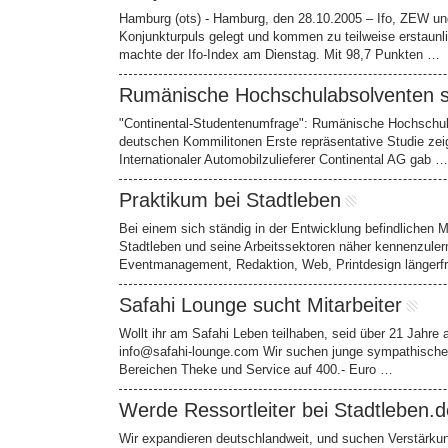
Hamburg (ots) - Hamburg, den 28.10.2005 – Ifo, ZEW un
Konjunkturpuls gelegt und kommen zu teilweise erstaun
machte der Ifo-Index am Dienstag. Mit 98,7 Punkten …
Rumänische Hochschulabsolventen si
"Continental-Studentenumfrage": Rumänische Hochschulab
deutschen Kommilitonen Erste repräsentative Studie zeig
Internationaler Automobilzulieferer Continental AG gab …
Praktikum bei Stadtleben
Bei einem sich ständig in der Entwicklung befindlichen
Stadtleben und seine Arbeitssektoren näher kennenzulern
Eventmanagement, Redaktion, Web, Printdesign längerfr
Safahi Lounge sucht Mitarbeiter
Wollt ihr am Safahi Leben teilhaben, seid über 21 Jahre
info@safahi-lounge.com Wir suchen junge sympathische 
Bereichen Theke und Service auf 400.- Euro …
Werde Ressortleiter bei Stadtleben.d
Wir expandieren deutschlandweit, und suchen Verstärkung