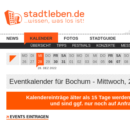
NEWS
KALENDER
FOTOS
STADTGUIDE
ÜBERSICHT
TIPPS
FESTIVALS
KONZERTE
MES
MO
DI
MI
DO
FR
SA
SO
MO
DI
MI
DO
FR
SA
SO
26
27
28
29
30
31
01
02
03
04
05
06
07
08
28. DEZ 2022
Eventkalender für Bochum - Mittwoch, 
Kalendereinträge älter als 15 Tage werden
und sind ggf. nur noch auf Anfr
EVENTS EINTRAGEN