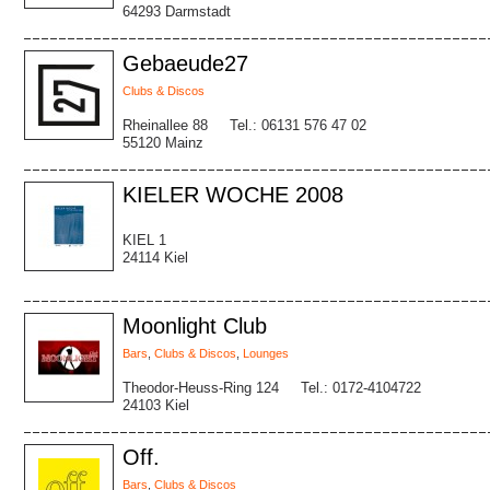
64293 Darmstadt
Gebaeude27
Clubs & Discos
Rheinallee 88
Tel.: 06131 576 47 02
55120 Mainz
KIELER WOCHE 2008
KIEL 1
24114 Kiel
Moonlight Club
Bars
,
Clubs & Discos
,
Lounges
Theodor-Heuss-Ring 124
Tel.: 0172-4104722
24103 Kiel
Off.
Bars
,
Clubs & Discos