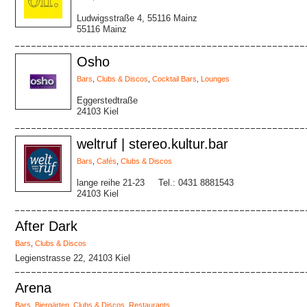
Ludwigsstraße 4, 55116 Mainz
55116 Mainz
Osho
Bars
,
Clubs & Discos
,
Cocktail Bars
,
Lounges
Eggerstedtraße
24103 Kiel
weltruf | stereo.kultur.bar
Bars
,
Cafés
,
Clubs & Discos
lange reihe 21-23
Tel.: 0431 8881543
24103 Kiel
After Dark
Bars
,
Clubs & Discos
Legienstrasse 22, 24103 Kiel
Arena
Bars
,
Biergärten
,
Clubs & Discos
,
Restaurants