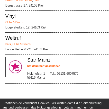
Billard
,
Clubs & Discos
,
Dart
Bergstrasse 17, 24103 Kiel
Vinyl
Clubs & Discos
Eggerstedtstr. 12, 24103 Kiel
Weltruf
Bars
,
Clubs & Discos
Lange Reihe 20-21, 24103 Kiel
Star Mainz
hat dauerhaft geschloßen
Holzhofstr. 1
Tel.: 06131-6007579
55116 Mainz
Stadtleben.de verwendet Cookies. Wir werten damit die Seitennutzung
aus und verbessern das Nutzungserlebnis. Letztlich auch um dir
Service und Support
Kunden und Partner