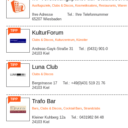
Ausflugsziele
,
Clubs & Discos
,
Kosmetiksalons
,
Restaurants
,
Waren
Ihre Adresse
Tel.: Ihre Telefonnummer
65207 Wiesbaden
TIPP
KulturForum
Clubs & Discos
,
Kulturzentrum
,
Künstler
Andreas-Gayk-Straße 31
Tel.: (0431) 901-0
24103 Kiel
TIPP
Luna Club
Clubs & Discos
Bergstrasse 17
Tel.: +49(0)431 519 21 76
24103 Kiel
TIPP
Trafo Bar
Bars
,
Clubs & Discos
,
Cocktail Bars
,
Strandclubs
Kleiner Kuhberg 12a
Tel.: 0431982 84 48
24103 Kiel