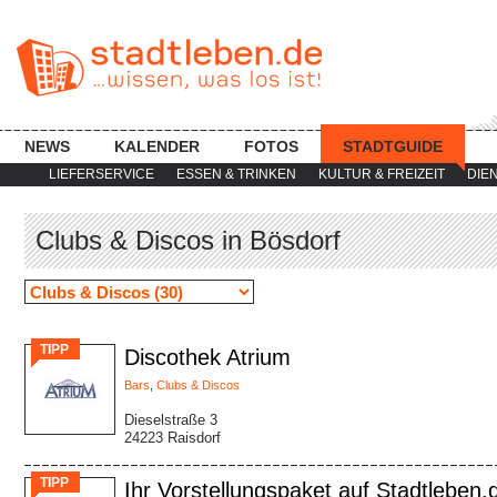
NEWS
KALENDER
FOTOS
STADTGUIDE
LIEFERSERVICE
ESSEN & TRINKEN
KULTUR & FREIZEIT
DIE
Clubs & Discos in Bösdorf
TIPP
Discothek Atrium
Bars
,
Clubs & Discos
Dieselstraße 3
24223 Raisdorf
TIPP
Ihr Vorstellungspaket auf Stadtleben.