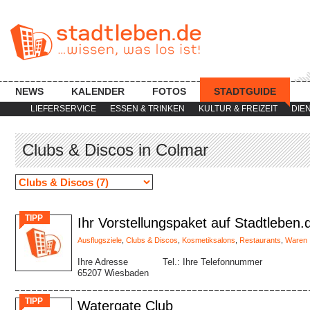
NEWS
KALENDER
FOTOS
STADTGUIDE
LIEFERSERVICE
ESSEN & TRINKEN
KULTUR & FREIZEIT
DIE
Clubs & Discos in Colmar
TIPP
Ihr Vorstellungspaket auf Stadtleben.
Ausflugsziele
,
Clubs & Discos
,
Kosmetiksalons
,
Restaurants
,
Waren
Ihre Adresse
Tel.: Ihre Telefonnummer
65207 Wiesbaden
TIPP
Watergate Club