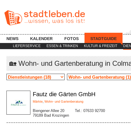
NEWS
KALENDER
FOTOS
STADTGUIDE
LIEFERSERVICE
ESSEN & TRINKEN
KULTUR & FREIZEIT
DIE
🏡 Wohn- und Gartenberatung in Colm
Fautz die Gärten GmbH
Märkte
,
Wohn- und Gartenberatung
Biengener Allee 20
Tel.: 07633 92700
79189 Bad Krozingen