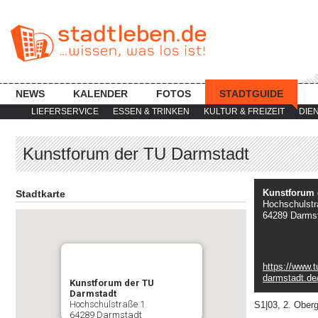
NEWS
KALENDER
FOTOS
STADTGUIDE
LIEFERSERVICE
ESSEN & TRINKEN
KULTUR & FREIZEIT
DIE
Kunstforum der TU Darmstadt
Kunstforum 
Stadtkarte
Hochschulstr
64289 Darms
https://www.t
darmstadt.de/
Kunstforum der TU
Darmstadt
Hochschulstraße 1
S1|03, 2. Obe
64289 Darmstadt