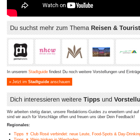
Du suchst mehr zum Thema
Reisen & Tourist
In unserem
Stadtguide
findest Du noch weitere Vorstellungen und Einträg
Jetzt im
Stadtguide
anschauen
Dich interessieren weitere
Tipps
und
Vorstell
Wir arbeiten stetig daran, unsere Redaktions-Guides zu erweitern und au
sind wir auch für Vorschläge offen und freuen uns über Dein Feedback!
Regionales:
Tipps 🍷 Club Rosé verbindet: neue Leute, Food-Spots & Day-Drinkin
Tipps 🍷 Wein trinken in Wiesbaden