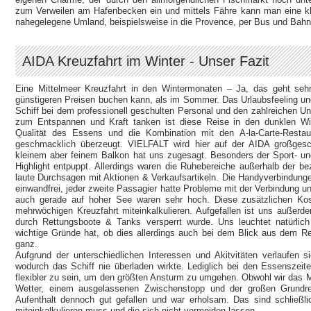
zum Verweilen am Hafenbecken ein und mittels Fähre kann man eine kl
nahegelegene Umland, beispielsweise in die Provence, per Bus und Bahn
AIDA Kreuzfahrt im Winter - Unser Fazit
Eine Mittelmeer Kreuzfahrt in den Wintermonaten – Ja, das geht sehr
günstigeren Preisen buchen kann, als im Sommer. Das Urlaubsfeeling u
Schiff bei dem professionell geschulten Personal und den zahlreichen Unt
zum Entspannen und Kraft tanken ist diese Reise in den dunklen Wi
Qualität des Essens und die Kombination mit den A-la-Carte-Restau
geschmacklich überzeugt. VIELFALT wird hier auf der AIDA großgesc
kleinem aber feinem Balkon hat uns zugesagt. Besonders der Sport- un
Highlight entpuppt. Allerdings waren die Ruhebereiche außerhalb der beza
laute Durchsagen mit Aktionen & Verkaufsartikeln. Die Handyverbindung
einwandfrei, jeder zweite Passagier hatte Probleme mit der Verbindung un
auch gerade auf hoher See waren sehr hoch. Diese zusätzlichen Ko
mehrwöchigen Kreuzfahrt miteinkalkulieren. Aufgefallen ist uns außerde
durch Rettungsboote & Tanks versperrt wurde. Uns leuchtet natürlich
wichtige Gründe hat, ob dies allerdings auch bei dem Blick aus dem Re
ganz.
Aufgrund der unterschiedlichen Interessen und Akitvitäten verlaufen
wodurch das Schiff nie überladen wirkte. Lediglich bei den Essenszeiten
flexibler zu sein, um den größten Ansturm zu umgehen. Obwohl wir das M
Wetter, einem ausgelassenen Zwischenstopp und der großen Grundre
Aufenthalt dennoch gut gefallen und war erholsam. Das sind schließli
miteinkalkulieren muss und die sich nicht vermeiden lassen.