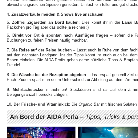
abwechslungsreichen Speisen genießen. Einfach ein toller und gut druch
4.
Zusatzverkäufe meiden & Shows live anschauen
5.
Zollfrei Zigaretten an Bord kaufen
: Dies könnt ihr in der
Lanai B
Päckchen pro Tag aber das sollte ja reichen ;)
6.
Direkt vor Ort & spontan nach Ausflügen fragen
– sofern die Fa
Buchungen zu fairen Preisen häufig machbar.
7.
Die Reise auf der Reise buchen
– Lasst euch in Ruhe von dem fachk
auf den nächsten Landgang. Insider Tipps könnt ihr euch auch bei dem 
Essen einholen. Die AIDA Profis geben gerne nützliche Tipps & Empfehlu
Freude!
8.
Die Wäsche bei der Rezeption abgeben
– das erspart generell Zeit
Euch. Zudem spart man so im Unterschied zur Abholung auf dem Zimmer
9.
Mehrfachstecker
mitnehmen! Steckdosen sind rar auf dem Zimme
Belegungsanzahl berücksichtigen.
10.
Der Frische- und Vitaminkick:
Die
Organic Bar
mit frischen Salaten
An Bord der AIDA Perla
–
Tipps, Tricks & per