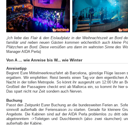
„
Ich liebe das Flair & den Eislaufplatz in der Weihnachtszeit an Bord 
familiär und neben neuen Gästen kommen wöchentlich auch kleine Pr
Plätzchen an Bord. Diese versüßen uns dann im wahrsten Sinne des Wort
Manager AIDA Perla)
Von A … wie Anreise bis W... wie Winter
Anreisetipp
Beginnt Eure Mittelmeerkreuzfahrt ab Barcelona, günstige Flüge lassen si
ergattern. Wir empfehlen: Reist bereits einen Tag vor dem eigentlichen 
Nacht in der tollen Metropole. So könnt ihr ausgeruht um 12:00 Uhr an Bo
Großteil der Passagiere checkt erst ab Mallorca ein, so kommt ihr hier 
Das spart nicht nur Zeit sondern auch Nerven.
Buchung
Passt den Zeitpunkt Eurer Buchung an die bundesweiten Ferien an. Sofern 
sinnvoll außerhalb der Feriensaison zu starten. Gerade für kleinere Gr
Angebote. Die Kabinen sind auf der AIDA Perla problemlos zu dritt ode
abgetrenntem ->Toiletgen und Duschbereich (also zwei räumchen) un
außerhalb der Kabine.