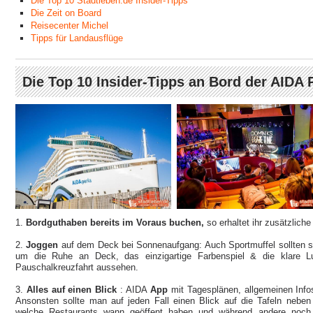
Die Top 10 Stadtleben.de Insider-Tipps
Die Zeit on Board
Reisecenter Michel
Tipps für Landausflüge
Die Top 10 Insider-Tipps an Bord der AIDA 
1.
Bordguthaben bereits im Voraus buchen,
so erhaltet ihr zusätzliche
2.
Joggen
auf dem Deck bei Sonnenaufgang: Auch Sportmuffel sollten s
um die Ruhe an Deck, das einzigartige Farbenspiel & die klare 
Pauschalkreuzfahrt aussehen.
3.
Alles auf einen Blick
: AIDA
App
mit Tagesplänen, allgemeinen Inf
Ansonsten sollte man auf jeden Fall einen Blick auf die Tafeln neben d
welche Restaurants wann geöffent haben und während andere noch s