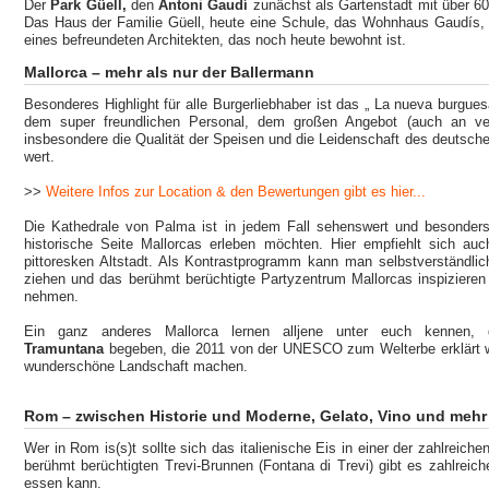
Der
Park Güell,
den
Antoni Gaudí
zunächst als Gartenstadt mit über 60 
Das Haus der Familie Güell, heute eine Schule, das Wohnhaus Gaudís,
eines befreundeten Architekten, das noch heute bewohnt ist.
Mallorca – mehr als nur der Ballermann
Besonderes Highlight für alle Burgerliebhaber ist das „ La nueva burgue
dem super freundlichen Personal, dem großen Angebot (auch an ve
insbesondere die Qualität der Speisen und die Leidenschaft des deutsche
wert.
>>
Weitere Infos zur Location & den Bewertungen gibt es hier...
Die Kathedrale von Palma ist in jedem Fall sehenswert und besonders 
historische Seite Mallorcas erleben möchten. Hier empfiehlt sich au
pittoresken Altstadt. Als Kontrastprogramm kann man selbstverständlic
ziehen und das berühmt berüchtigte Partyzentrum Mallorcas inspizieren
nehmen.
Ein ganz anderes Mallorca lernen alljene unter euch kennen,
Tramuntana
begeben, die 2011 von der UNESCO zum Welterbe erklärt 
wunderschöne Landschaft machen.
Rom – zwischen Historie und Moderne, Gelato, Vino und mehr
Wer in Rom is(s)t sollte sich das italienische Eis in einer der zahlreich
berühmt berüchtigten Trevi-Brunnen (Fontana di Trevi) gibt es zahlreic
essen kann.