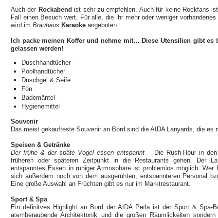
Auch der
Rockabend
ist sehr zu empfehlen. Auch für keine Rockfans i
Fall einen Besuch wert. Für alle, die ihr mehr oder weniger vorhandene
wird im
Brauhaus
Karaoke
angeboten.
Ich packe meinen Koffer und nehme mit… Diese Utensilien gibt es 
gelassen werden!
Duschhandtücher
Poolhandtücher
Duschgel & Seife
Fön
Bademäntel
Hygienemittel
Souvenir
Das meist gekaufteste Souvenir an Bord sind die AIDA Lanyards, die es mi
Speisen & Getränke
Der frühe & der späte Vogel essen entspannt –
Die Rush-Hour in den 
früheren oder späteren Zeitpunkt in die Restaurants gehen. Der La
entspanntes Essen in ruhiger Atmosphäre ist problemlos möglich. Wer f
sich außerdem noch von dem ausgeruhten, entspannteren Personal bzgl
Eine große Auswahl an Früchten gibt es nur im Marktrestaurant.
Sport & Spa
Ein definitves Highlight an Bord der AIDA Perla ist der Sport & Spa-Be
atemberaubende Architektonik und die großen Räumlickeiten sondern