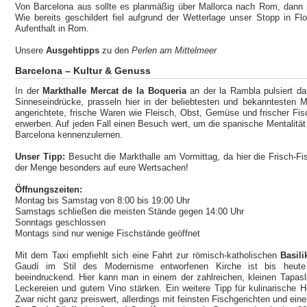
Von Barcelona aus sollte es planmäßig über Mallorca nach Rom, dann n
Wie bereits geschildert fiel aufgrund der Wetterlage unser Stopp in Fl
Aufenthalt in Rom.
Unsere
Ausgehtipps
zu den
Perlen am Mittelmeer
Barcelona – Kultur & Genuss
In der
Markthalle Mercat de la Boqueria
an der la Rambla pulsiert d
Sinneseindrücke, prasseln hier in der beliebtesten und bekanntesten Ma
angerichtete, frische Waren wie Fleisch, Obst, Gemüse und frischer Fisc
erwerben. Auf jeden Fall einen Besuch wert, um die spanische Mentalität 
Barcelona kennenzulernen.
Unser Tipp:
Besucht die Markthalle am Vormittag, da hier die Frisch-Fis
der Menge besonders auf eure Wertsachen!
Öffnungszeiten:
Montag bis Samstag von 8:00 bis 19:00 Uhr
Samstags schließen die meisten Stände gegen 14:00 Uhr
Sonntags geschlossen
Montags sind nur wenige Fischstände geöffnet
Mit dem Taxi empfiehlt sich eine Fahrt zur römisch-katholischen
Basili
Gaudí im Stil des Modernisme entworfenen Kirche ist bis heute 
beeindruckend. Hier kann man in einem der zahlreichen, kleinen Tapas
Leckereien und gutem Vino stärken. Ein weitere Tipp für kulinarische 
Zwar nicht ganz preiswert, allerdings mit feinsten Fischgerichten und einer