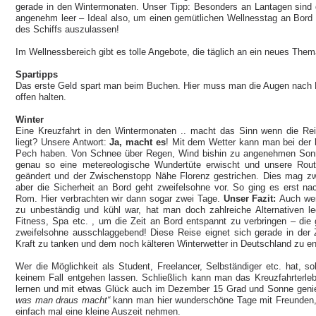
gerade in den Wintermonaten. Unser Tipp: Besonders an Lantagen sind
angenehm leer – Ideal also, um einen gemütlichen Wellnesstag an Bord a
des Schiffs auszulassen!
Im Wellnessbereich gibt es tolle Angebote, die täglich an ein neues The
Spartipps
Das erste Geld spart man beim Buchen. Hier muss man die Augen nach 
offen halten.
Winter
Eine Kreuzfahrt in den Wintermonaten .. macht das Sinn wenn die Reis
liegt? Unsere Antwort:
Ja, macht es
! Mit dem Wetter kann man bei der 
Pech haben. Von Schnee über Regen, Wind bishin zu angenehmen Sonnen
genau so eine metereologische Wundertüte erwischt und unsere Rout
geändert und der Zwischenstopp Nähe Florenz gestrichen. Dies mag zwa
aber die Sicherheit an Bord geht zweifelsohne vor. So ging es erst na
Rom. Hier verbrachten wir dann sogar zwei Tage.
Unser Fazit:
Auch wen
zu unbeständig und kühl war, hat man doch zahlreiche Alternativen 
Fitness, Spa etc. , um die Zeit an Bord entspannt zu verbringen – die 
zweifelsohne ausschlaggebend! Diese Reise eignet sich gerade in der
Kraft zu tanken und dem noch kälteren Winterwetter in Deutschland zu ent
Wer die Möglichkeit als Student, Freelancer, Selbständiger etc. hat, so
keinem Fall entgehen lassen. Schließlich kann man das Kreuzfahrterleb
lernen und mit etwas Glück auch im Dezember 15 Grad und Sonne geni
was man draus macht“
kann man hier wunderschöne Tage mit Freunden, 
einfach mal eine kleine Auszeit nehmen.