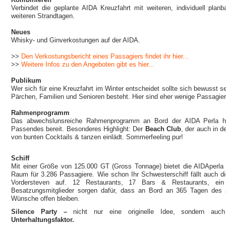
Verbindet die geplante AIDA Kreuzfahrt mit weiteren, individuell pla
weiteren Strandtagen.
Neues
Whisky- und Ginverkostungen auf der AIDA.
>>
Den Verkostungsbericht eines Passagiers findet ihr hier...
>>
Weitere Infos zu den Angeboten gibt es hier...
Publikum
Wer sich für eine Kreuzfahrt im Winter entscheidet sollte sich bewusst se
Pärchen, Familien und Senioren besteht. Hier sind eher wenige Passagier
Rahmenprogramm
Das abwechslunsreiche Rahmenprogramm an Bord der AIDA Perla häl
Passendes bereit. Besonderes Highlight: Der
Beach Club
, der auch in 
von bunten Cocktails & tanzen einlädt. Sommerfeeling pur!
Schiff
Mit einer Größe von 125.000 GT (Gross Tonnage) bietet die AIDAperla
Raum für 3.286 Passagiere. Wie schon Ihr Schwesterschiff fällt auch d
Vordersteven auf. 12 Restaurants, 17 Bars & Restaurants, ein
Besatzungsmitglieder sorgen dafür, dass an Bord an 365 Tagen des 
Wünsche offen bleiben.
Silence Party –
nicht nur eine originelle Idee, sondern au
Unterhaltungsfaktor.