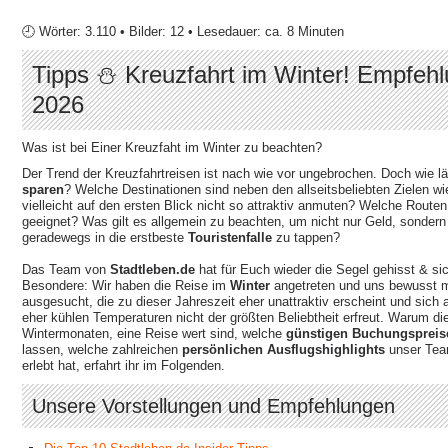
🕘 Wörter: 3.110 • Bilder: 12 • Lesedauer: ca. 8 Minuten
Tipps ⛄ Kreuzfahrt im Winter! Empfehl
2026
Was ist bei Einer Kreuzfaht im Winter zu beachten?
Der Trend der Kreuzfahrtreisen ist nach wie vor ungebrochen. Doch wie lä
sparen
? Welche Destinationen sind neben den allseitsbeliebten Zielen wi
vielleicht auf den ersten Blick nicht so attraktiv anmuten? Welche Routen
geeignet? Was gilt es allgemein zu beachten, um nicht nur Geld, sondern
geradewegs in die erstbeste
Touristenfalle
zu tappen?
Das Team von
Stadtleben.de
hat für Euch wieder die Segel gehisst & si
Besondere: Wir haben die Reise im
Winter
angetreten und uns bewusst 
ausgesucht, die zu dieser Jahreszeit eher unattraktiv erscheint und sich
eher kühlen Temperaturen nicht der größten Beliebtheit erfreut. Warum d
Wintermonaten, eine Reise wert sind, welche
günstigen Buchungspreis
lassen, welche zahlreichen
persönlichen Ausflugshighlights
unser Team
erlebt hat, erfahrt ihr im Folgenden.
Unsere Vorstellungen und Empfehlungen