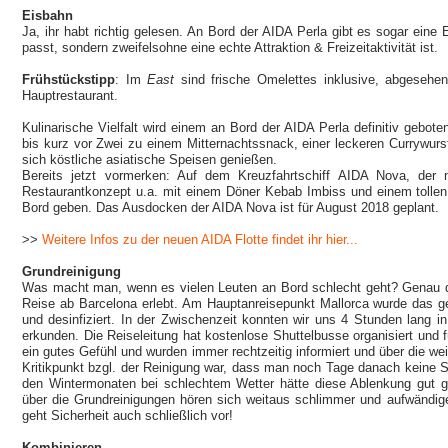
Eisbahn
Ja, ihr habt richtig gelesen. An Bord der AIDA Perla gibt es sogar eine 
passt, sondern zweifelsohne eine echte Attraktion & Freizeitaktivität ist.
Frühstückstipp
: Im
East
sind frische Omelettes inklusive, abgesehen
Hauptrestaurant.
Kulinarische Vielfalt wird einem an Bord der AIDA Perla definitiv gebote
bis kurz vor Zwei zu einem Mitternachtssnack, einer leckeren Currywur
sich köstliche asiatische Speisen genießen.
Bereits jetzt vormerken: Auf dem Kreuzfahrtschiff AIDA Nova, der
Restaurantkonzept u.a. mit einem Döner Kebab Imbiss und einem tollen 
Bord geben. Das Ausdocken der AIDA Nova ist für August 2018 geplant.
>>
Weitere Infos zu der neuen AIDA Flotte findet ihr hier...
Grundreinigung
Was macht man, wenn es vielen Leuten an Bord schlecht geht? Genau d
Reise ab Barcelona erlebt. Am Hauptanreisepunkt Mallorca wurde das g
und desinfiziert. In der Zwischenzeit konnten wir uns 4 Stunden lang in
erkunden. Die Reiseleitung hat kostenlose Shuttelbusse organisiert und f
ein gutes Gefühl und wurden immer rechtzeitig informiert und über die wei
Kritikpunkt bzgl. der Reinigung war, dass man noch Tage danach keine S
den Wintermonaten bei schlechtem Wetter hätte diese Ablenkung gut ge
über die Grundreinigungen hören sich weitaus schlimmer und aufwändiger
geht Sicherheit auch schließlich vor!
Kombinieren