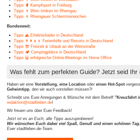
Tipps 🥊 Kampfsport in Freiburg
Tipps 🍷 Wein trinken im Rheingau
Tipps 🍷 Rheingauer Schlemmerwochen
Bundesweit:
Tipps 🌊 Erlebnisbäder in Deutschland
Tipps 👨‍👩‍👧‍👦 Ferienhöfe und Resorts in Deutschland
Tipps 😎 Freizeit & Urlaub an der Weinstraße
Tipps 🏕 Campingplätze in Deutschland
Tipps 💻 erfolgreiche Online-Meetings im Home Office
Was fehlt zum perfekten Guide? Jetzt seid Ihr 
Haben wir eine
Vorstellung, eine Location
oder
einen Hot-Spot
vergesse
Geheimtipp
, den wir auch vorstellen müssen?!
Schreibt uns Eure Anregungen & Wünsche mit dem Betreff
"Kreuzfahrt 
redaktion@stadtleben.de
!
Wir freuen uns über Euer Feedback!
Jetzt ist es an Euch, alle Tipps auszuprobieren!
Wir wünschen Euch dabei viel Spaß, Genuß und einen schönen Tag
Euer stadtleben.de-Team.