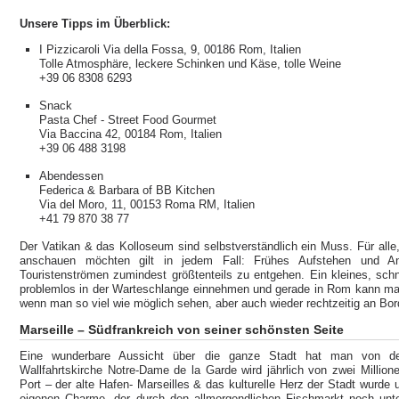
Unsere Tipps im Überblick:
I Pizzicaroli Via della Fossa, 9, 00186 Rom, Italien
Tolle Atmosphäre, leckere Schinken und Käse, tolle Weine
+39 06 8308 6293
Snack
Pasta Chef - Street Food Gourmet
Via Baccina 42, 00184 Rom, Italien
+39 06 488 3198
Abendessen
Federica & Barbara of BB Kitchen
Via del Moro, 11, 00153 Roma RM, Italien
+41 79 870 38 77
Der Vatikan & das Kolloseum sind selbstverständlich ein Muss. Für alle
anschauen möchten gilt in jedem Fall: Frühes Aufstehen und A
Touristenströmen zumindest größtenteils zu entgehen. Ein kleines, schn
problemlos in der Warteschlange einnehmen und gerade in Rom kann man a
wenn man so viel wie möglich sehen, aber auch wieder rechtzeitig an Bo
Marseille – Südfrankreich von seiner schönsten Seite
Eine wunderbare Aussicht über die ganze Stadt hat man von d
Wallfahrtskirche Notre-Dame de la Garde wird jährlich von zwei Milli
Port – der alte Hafen- Marseilles & das kulturelle Herz der Stadt wurd
eigenen Charme, der durch den allmorgendlichen Fischmarkt noch unter