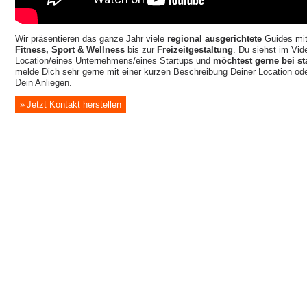
Wir präsentieren das ganze Jahr viele
regional ausgerichtete
Guides mi
Fitness, Sport & Wellness
bis zur
Freizeitgestaltung
. Du siehst im Vide
Location/eines Unternehmens/eines Startups und
möchtest gerne bei st
melde Dich sehr gerne mit einer kurzen Beschreibung Deiner Location o
Dein Anliegen.
Jetzt Kontakt herstellen