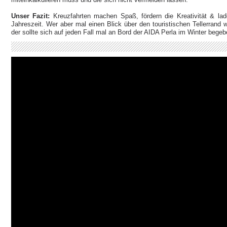
Unser Fazit:
Kreuzfahrten machen Spaß, fördern die Kreativität & l
Jahreszeit. Wer aber mal einen Blick über den touristischen Tellerrand
der sollte sich auf jeden Fall mal an Bord der AIDA Perla im Winter begeb