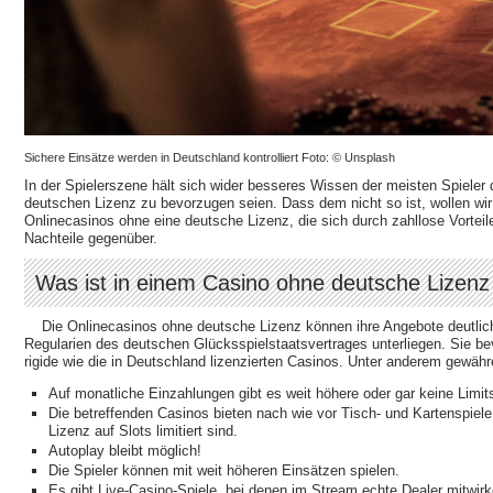
Sichere Einsätze werden in Deutschland kontrolliert Foto: © Unsplash
In der Spielerszene hält sich wider besseres Wissen der meisten Spieler 
deutschen Lizenz zu bevorzugen seien. Dass dem nicht so ist, wollen wir 
Onlinecasinos ohne eine deutsche Lizenz, die sich durch zahllose Vortei
Nachteile gegenüber.
Was ist in einem Casino ohne deutsche Lizenz
Die Onlinecasinos ohne deutsche Lizenz können ihre Angebote deutlich fl
Regularien des deutschen Glücksspielstaatsvertrages unterliegen. Sie be
rigide wie die in Deutschland lizenzierten Casinos. Unter anderem gewähre
Auf monatliche Einzahlungen gibt es weit höhere oder gar keine Limit
Die betreffenden Casinos bieten nach wie vor Tisch- und Kartenspiel
Lizenz auf Slots limitiert sind.
Autoplay bleibt möglich!
Die Spieler können mit weit höheren Einsätzen spielen.
Es gibt Live-Casino-Spiele, bei denen im Stream echte Dealer mitwirk