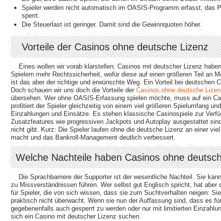
Spieler werden nicht automatisch im OASIS-Programm erfasst, das 
sperrt.
Die Steuerlast ist geringer. Damit sind die Gewinnquoten höher.
Vorteile der Casinos ohne deutsche Lizenz
Eines wollen wir vorab klarstellen: Casinos mit deutscher Lizenz haben n
Spielern mehr Rechtssicherheit, wofür diese auf einen größeren Teil an M
ist das aber der richtige und erwünschte Weg. Ein Vorteil bei deutschen 
Doch schauen wir uns doch die Vorteile der
Casinos ohne deutsche Lize
übersehen. Wer ohne OASIS-Erfassung spielen möchte, muss auf ein Ca
profitiert der Spieler gleichzeitig von einem viel größeren Spielumfang un
Einzahlungen und Einsätze. Es stehen klassische Casinospiele zur Verf
Zusatzfeatures wie progressiven Jackpots und Autoplay ausgestattet sind
nicht gibt. Kurz: Die Spieler laufen ohne die deutsche Lizenz an einer vi
macht und das Bankroll-Management deutlich verbessert.
Welche Nachteile haben Casinos ohne deutsch
Die Sprachbarriere der Supporter ist der wesentliche Nachteil. Sie ka
zu Missverständnissen führen. Wer selbst gut Englisch spricht, hat aber d
für Spieler, die von sich wissen, dass sie zum Suchtverhalten neigen: S
praktisch nicht überwacht. Wenn sie nun der Auffassung sind, dass es für
gegebenenfalls auch gesperrt zu werden oder nur mit limitierten Einzahlun
sich ein Casino mit deutscher Lizenz suchen.