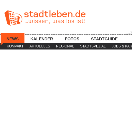
NEWS
KALENDER
FOTOS
STADTGUIDE
KOMPAKT
AKTUELLES
REGIONAL
STADTSPEZIAL
JOBS & KA