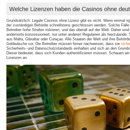
Welche Lizenzen haben die Casinos ohne de
Grundsätzlich: Legale Casinos ohne Lizenz gibt es nicht. Wenn einmal ir
der zuständigen Behörde schnellstens geschlossen werden. Solche Fälle si
Betreiber hohe Strafen riskieren, und das überall auf der Welt. Daher si
andernorts konzessioniert, nur unter anderen Regularien als hierzulande. 
aus Malta, Gibraltar oder Curaçao. Alle Staaten der Welt und ihre Behör
Geldwäsche vor. Die Betreiber müssen ferner nachweisen, dass sie
sich
Sicherheits- und Datenschutzstandards einhalten und sich an den Grunds
Dieser bedeutet, dass sich Kunden authentifizieren müssen. Schauen wir
Lizenzen an.