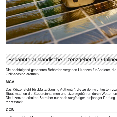
Bekannte ausländische Lizenzgeber für Onli
Die nachfolgend genannten Behörden vergeben Lizenzen für Anbieter, die 
Onlinecasino eröffnen.
MGA
Das Kürzel steht für „Malta Gaming Authority“, die zu den wichtigsten Li
Staat machen die Steuereinnahmen und Lizenzgebühren durch Wetten un
Die Lizenzen erhalten Betreiber nur nach sorgfältiger, einjähriger Prüfung.
rechtsstark.
GCB