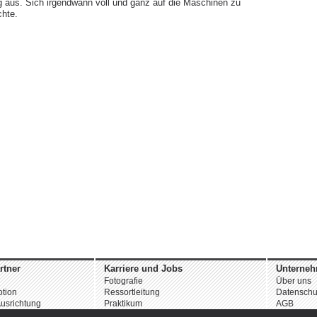
ig aus. Sich irgendwann voll und ganz auf die Maschinen zu
chte.
rtner
Karriere und Jobs
Unterne
Fotografie
Über uns
tion
Ressortleitung
Datenschu
usrichtung
Praktikum
AGB
Weitere Angebote
Impressu