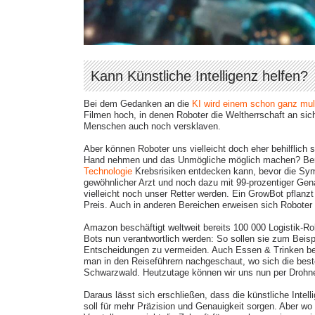
Kann Künstliche Intelligenz helfen
Bei dem Gedanken an die
KI wird einem schon ganz mu
Filmen hoch, in denen Roboter die Weltherrschaft an sic
Menschen auch noch versklaven.
Aber können Roboter uns vielleicht doch eher behilflich 
Hand nehmen und das Unmögliche möglich machen? Berei
Technologie
Krebsrisiken entdecken kann, bevor die Sym
gewöhnlicher Arzt und noch dazu mit 99-prozentiger Gen
vielleicht noch unser Retter werden. Ein GrowBot pfla
Preis. Auch in anderen Bereichen erweisen sich Roboter a
Amazon beschäftigt weltweit bereits 100 000 Logistik-Rob
Bots nun verantwortlich werden: So sollen sie zum Beisp
Entscheidungen zu vermeiden. Auch Essen & Trinken best
man in den Reiseführern nachgeschaut, wo sich die best
Schwarzwald. Heutzutage können wir uns nun per Drohne
Daraus lässt sich erschließen, dass die künstliche Intel
soll für mehr Präzision und Genauigkeit sorgen. Aber wo