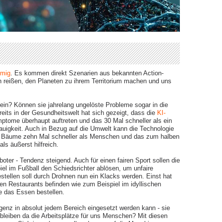
?
lmig
. Es kommen direkt Szenarien aus bekannten Action-
h reißen, den Planeten zu ihrem Territorium machen und uns
sein? Können sie jahrelang ungelöste Probleme sogar in die
ts in der Gesundheitswelt hat sich gezeigt, dass die
KI-
ptome überhaupt auftreten und das 30 Mal schneller als ein
auigkeit. Auch in Bezug auf die Umwelt kann die Technologie
nzt Bäume zehn Mal schneller als Menschen und das zum halben
ls äußerst hilfreich.
oter - Tendenz steigend. Auch für einen fairen Sport sollen die
iel im Fußball den Schiedsrichter ablösen, um unfaire
ellen soll durch Drohnen nun ein Klacks werden. Einst hat
en Restaurants befinden wie zum Beispiel im idyllischen
 das Essen bestellen.
ligenz in absolut jedem Bereich eingesetzt werden kann - sie
 bleiben da die Arbeitsplätze für uns Menschen? Mit diesen