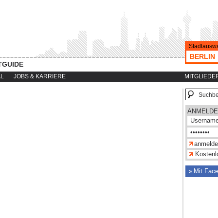
Stadtauswa
BERLIN
TGUIDE
AL
JOBS & KARRIERE
MITGLIEDE
ANMELDE
Kostenlo
Mit Fac