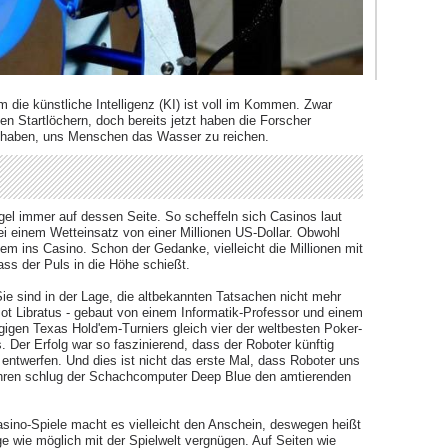
 die künstliche Intelligenz (KI) ist voll im Kommen. Zwar
en Startlöchern, doch bereits jetzt haben die Forscher
l haben, uns Menschen das Wasser zu reichen.
egel immer auf dessen Seite. So scheffeln sich Casinos laut
i einem Wetteinsatz von einer Millionen US-Dollar. Obwohl
dem ins Casino. Schon der Gedanke, vielleicht die Millionen mit
ss der Puls in die Höhe schießt.
Sie sind in der Lage, die altbekannten Tatsachen nicht mehr
Bot Libratus - gebaut von einem Informatik-Professor und einem
gigen Texas Hold'em-Turniers gleich vier der weltbesten Poker-
 Der Erfolg war so faszinierend, dass der Roboter künftig
u entwerfen. Und dies ist nicht das erste Mal, dass Roboter uns
hren schlug der Schachcomputer Deep Blue den amtierenden
sino-Spiele macht es vielleicht den Anschein, deswegen heißt
ge wie möglich mit der Spielwelt vergnügen. Auf Seiten wie