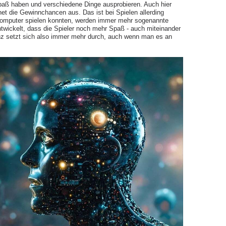
ß haben und verschiedene Dinge ausprobieren. Auch hier
hnet die Gewinnchancen aus. Das ist bei Spielen allerding
Computer spielen konnten, werden immer mehr sogenannte
twickelt, dass die Spieler noch mehr Spaß - auch miteinander
enz setzt sich also immer mehr durch, auch wenn man es an