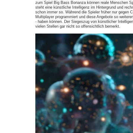
zum Spiel Big Bass Bonanza können reale Menschen Spa
steht eine künstliche Intelligenz im Hintergrund und rec
schon immer so. Während die Spieler früher nur gegen 
Multiplayer programmiert und diese Angebote so weiteren
- haben können. Der Siegeszug von künstlicher Intellig
vielen Stellen gar nicht so offensichtlich bemerkt.