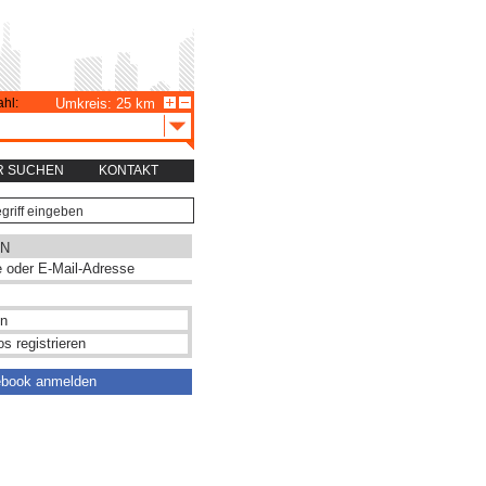
hl:
Umkreis: 25 km
R SUCHEN
KONTAKT
N
s registrieren
ebook anmelden