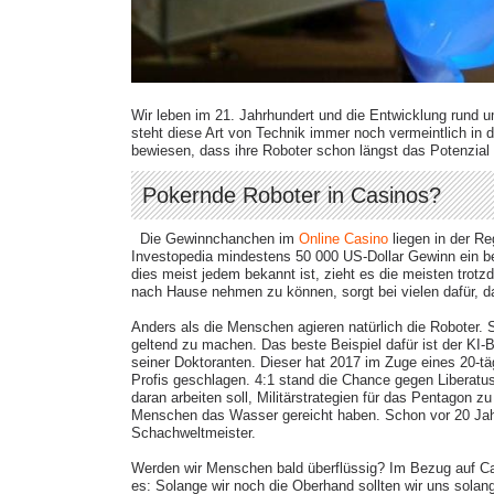
Wir leben im 21. Jahrhundert und die Entwicklung rund um
steht diese Art von Technik immer noch vermeintlich in d
bewiesen, dass ihre Roboter schon längst das Potenzia
Pokernde Roboter in Casinos?
Die Gewinnchanchen im
Online Casino
liegen in der R
Investopedia mindestens 50 000 US-Dollar Gewinn ein be
dies meist jedem bekannt ist, zieht es die meisten trotz
nach Hause nehmen zu können, sorgt bei vielen dafür, da
Anders als die Menschen agieren natürlich die Roboter. 
geltend zu machen. Das beste Beispiel dafür ist der KI-
seiner Doktoranten. Dieser hat 2017 im Zuge eines 20-tä
Profis geschlagen. 4:1 stand die Chance gegen Liberatus.
daran arbeiten soll, Militärstrategien für das Pentagon z
Menschen das Wasser gereicht haben. Schon vor 20 Ja
Schachweltmeister.
Werden wir Menschen bald überflüssig? Im Bezug auf Ca
es: Solange wir noch die Oberhand sollten wir uns solan