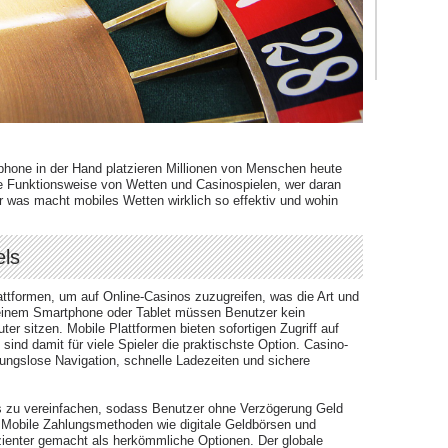
phone in der Hand platzieren Millionen von Menschen heute
ie Funktionsweise von Wetten und Casinospielen, wer daran
er was macht mobiles Wetten wirklich so effektiv und wohin
els
tformen, um auf Online-Casinos zuzugreifen, was die Art und
t einem Smartphone oder Tablet müssen Benutzer kein
 sitzen. Mobile Plattformen bieten sofortigen Zugriff auf
ind damit für viele Spieler die praktischste Option. Casino-
bungslose Navigation, schnelle Ladezeiten und sichere
ss zu vereinfachen, sodass Benutzer ohne Verzögerung Geld
 Mobile Zahlungsmethoden wie digitale Geldbörsen und
zienter gemacht als herkömmliche Optionen. Der globale