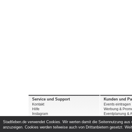
Service und Support
Kunden und Pa
Kontakt
Events eintragen
Hilfe
Werbung & Promo
Instagram
Eventplanung & A
Facebook
Dienstleistungen
Stadtleben.de verwendet Cookies. Wir werten damit die Seitennutzung aus u
anzuzeigen. Cookies werden teilweise auch von Drittanbietern gesetzt. Weit