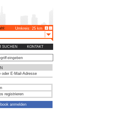
hl:
Umkreis: 25 km
R SUCHEN
KONTAKT
N
s registrieren
ebook anmelden