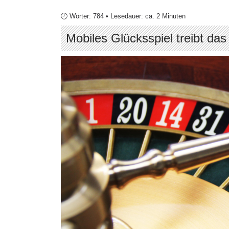
🕘 Wörter: 784 • Lesedauer: ca. 2 Minuten
Mobiles Glücksspiel treibt d