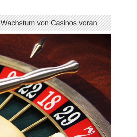
as Wachstum von Casinos voran