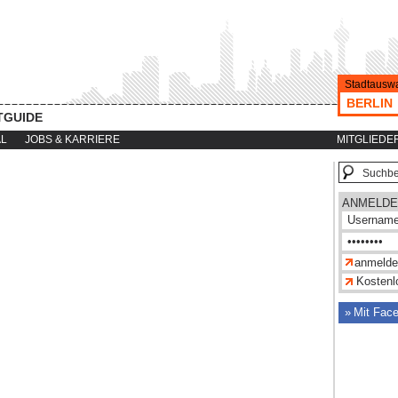
Stadtauswa
BERLIN
TGUIDE
AL
JOBS & KARRIERE
MITGLIEDE
ANMELDE
Kostenlo
Mit Fac