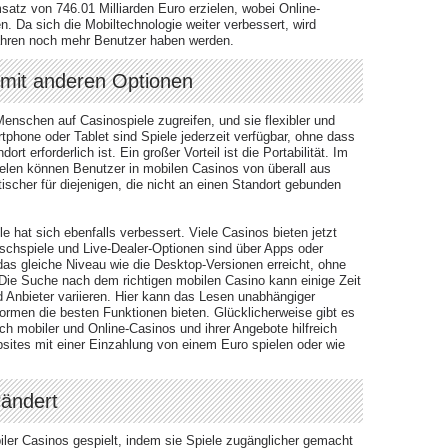
satz von 746.01 Milliarden Euro erzielen, wobei Online-
. Da sich die Mobiltechnologie weiter verbessert, wird
ahren noch mehr Benutzer haben werden.
 mit anderen Optionen
enschen auf Casinospiele zugreifen, und sie flexibler und
hone oder Tablet sind Spiele jederzeit verfügbar, ohne dass
 erforderlich ist. Ein großer Vorteil ist die Portabilität. Im
len können Benutzer in mobilen Casinos von überall aus
tischer für diejenigen, die nicht an einen Standort gebunden
le hat sich ebenfalls verbessert. Viele Casinos bieten jetzt
Tischspiele und Live-Dealer-Optionen sind über Apps oder
das gleiche Niveau wie die Desktop-Versionen erreicht, ohne
Die Suche nach dem richtigen mobilen Casino kann einige Zeit
 Anbieter variieren. Hier kann das Lesen unabhängiger
ormen die besten Funktionen bieten. Glücklicherweise gibt es
ich mobiler und Online-Casinos und ihrer Angebote hilfreich
sites mit einer Einzahlung von einem Euro spielen oder wie
rändert
ler Casinos gespielt, indem sie Spiele zugänglicher gemacht