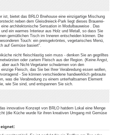
er ist, bietet das BRLO Brwhouse eine einzigartige Mischung
rsteckt neben dem Gleisdreieck-Park liegt dieses Brauerei-
 eine architektonische Sensation in Modulbauweise​ . Das
 und ein warmes Interieur aus Holz und Metall, so dass Sie
 einen gemütlichen Tisch im Inneren entscheiden können. Die
esonderen Touch: ein preisgekröntes, vegetarisches Menü,
ch auf Gemüse basiert".
küche nicht fleischlastig sein muss - denken Sie an gegrilltes
etwürsten oder zartem Fleisch aus der Region. (Keine Angst,
, aber auch Nicht-Vegetarier schwärmen von den ​
 einzige Fleisch, das Sie bei Ihrer Verabredung essen wollen,
hervorragend - Sie können verschiedene handwerklich gebraute
rden, was die Verabredung zu einem unterhaltsamen Element
ie, wie Sie sind, und entspannen Sie sich.
 das innovative Konzept von BRLO hatdem Lokal eine Menge
cht (die Küche wurde für ihren kreativen Umgang mit Gemüse
 eignet: