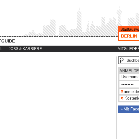
Stadtauswa
BERLIN
TGUIDE
AL
JOBS & KARRIERE
MITGLIEDE
ANMELDE
Kostenlo
Mit Fac