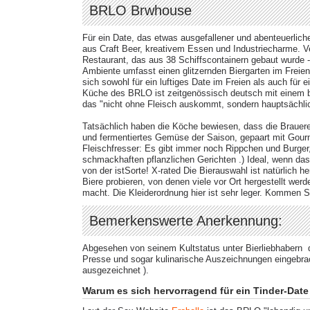
BRLO Brwhouse
Für ein Date, das etwas ausgefallener und abenteuerlich
aus Craft Beer, kreativem Essen und Industriecharme. Ve
Restaurant, das aus 38 Schiffscontainern gebaut wurde -
Ambiente umfasst einen glitzernden Biergarten im Freien
sich sowohl für ein luftiges Date im Freien als auch für
Küche des BRLO ist zeitgenössisch deutsch mit einem b
das "nicht ohne Fleisch auskommt, sondern hauptsächli
Tatsächlich haben die Köche bewiesen, dass die Brauerei
und fermentiertes Gemüse der Saison, gepaart mit Gourm
Fleischfresser: Es gibt immer noch Rippchen und Burger
schmackhaften pflanzlichen Gerichten​ .) Ideal, wenn das
von der istSorte! X-rated Die Bierauswahl ist natürlich 
Biere probieren, von denen viele vor Ort hergestellt we
macht. Die Kleiderordnung hier ist sehr leger​. Kommen S
Bemerkenswerte Anerkennung:
Abgesehen von seinem Kultstatus unter Bierliebhabern
Presse und sogar kulinarische Auszeichnungen eingebra
ausgezeichnet​ ).
Warum es sich hervorragend für ein Tinder-Date