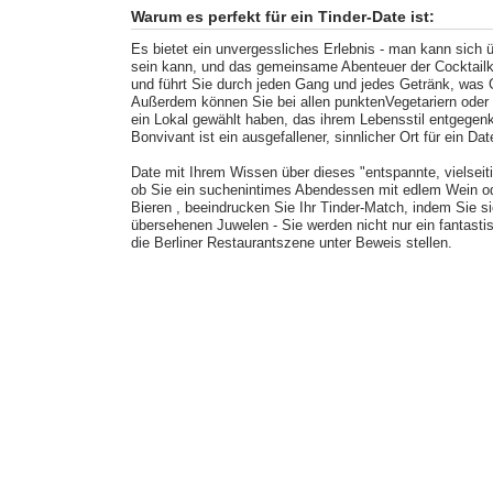
Warum es perfekt für ein Tinder-Date ist:
Es bietet ein unvergessliches Erlebnis - man kann sich 
sein kann, und das gemeinsame Abenteuer der Cocktailk
und führt Sie durch jeden Gang und jedes Getränk, was 
Außerdem können Sie bei allen punktenVegetariern ode
ein Lokal gewählt haben, das ihrem Lebensstil entgege
Bonvivant ist ein ausgefallener, sinnlicher Ort für ein Da
Date mit Ihrem Wissen über dieses "entspannte, vielsei
ob Sie ein suchenintimes Abendessen mit edlem Wein oder
Bieren , beeindrucken Sie Ihr Tinder-Match, indem Sie s
übersehenen Juwelen - Sie werden nicht nur ein fantast
die Berliner Restaurantszene unter Beweis stellen.