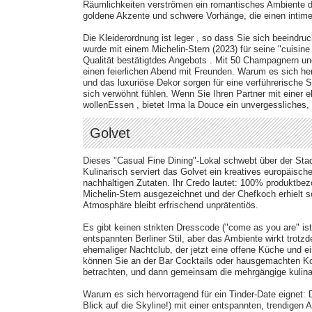
Räumlichkeiten verströmen ein romantisches Ambiente de
goldene Akzente und schwere Vorhänge, die einen intime
Die Kleiderordnung ist leger​ , so dass Sie sich beeindru
wurde mit einem Michelin-Stern (2023) für seine "cuisin
Qualität bestätigtdes Angebots . Mit 50 Champagnern und
einen feierlichen Abend mit Freunden. Warum es sich her
und das luxuriöse Dekor sorgen für eine verführerische
sich verwöhnt fühlen. Wenn Sie Ihren Partner mit einer
wollenEssen , bietet Irma la Douce ein unvergessliches,
Golvet
Dieses "Casual Fine Dining"-Lokal schwebt über der Stadt
Kulinarisch serviert das Golvet ein kreatives europäisc
nachhaltigen Zutaten. Ihr Credo lautet: 100% produktbez
Michelin-Stern ausgezeichnet und der Chefkoch erhielt so
Atmosphäre bleibt erfrischend unprätentiös.
Es gibt keinen strikten Dresscode ("come as you are" is
entspannten Berliner Stil, aber das Ambiente wirkt trotzd
ehemaliger Nachtclub, der jetzt eine offene Küche und ein
können Sie an der Bar Cocktails oder hausgemachten Ko
betrachten, und dann gemeinsam die mehrgängige kulina
Warum es sich hervorragend für ein Tinder-Date eignet:
Blick auf die Skyline!) mit einer entspannten, trendige