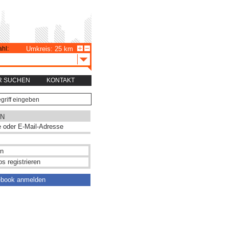
hl:
Umkreis: 25 km
R SUCHEN
KONTAKT
N
s registrieren
ebook anmelden