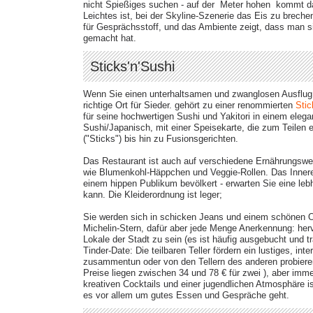
nicht Spießiges suchen - auf der Meter hohen kommt das
Leichtes ist, bei der Skyline-Szenerie das Eis zu breche
für Gesprächsstoff, und das Ambiente zeigt, dass man 
gemacht hat.
Sticks'n'Sushi
Wenn Sie einen unterhaltsamen und zwanglosen Ausflug 
richtige Ort für Sieder. gehört zu einer renommierten
Stic
für seine hochwertigen Sushi und Yakitori in einem eleg
Sushi/Japanisch, mit einer Speisekarte, die zum Teilen e
("Sticks") bis hin zu Fusionsgerichten​.
Das Restaurant ist auch auf verschiedene Ernährungswei
wie Blumenkohl-Häppchen und Veggie-Rollen. Das Innere d
einem hippen Publikum bevölkert - erwarten Sie eine le
kann. Die Kleiderordnung ist leger​;
Sie werden sich in schicken Jeans und einem schönen Ob
Michelin-Stern, dafür aber jede Menge Anerkennung: her
Lokale der Stadt zu sein (es ist häufig ausgebucht und träg
Tinder-Date: Die teilbaren Teller fördern ein lustiges, i
zusammentun oder von den Tellern des anderen probiere
Preise liegen zwischen 34 und 78 € für zwei​ ), aber imm
kreativen Cocktails und einer jugendlichen Atmosphäre is
es vor allem um gutes Essen und Gespräche geht.