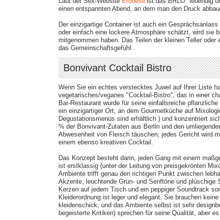
Laut der Sex-Website
Erobella
ist das BRLO "lebendig und
einen entspannten Abend, an dem man den Druck abbauen
Der einzigartige Container ist auch ein Gesprächsanlass
oder einfach eine lockere Atmosphäre schätzt, wird sie 
mitgenommen haben. Das Teilen der kleinen Teller oder e
das Gemeinschaftsgefühl .​
Bonvivant Cocktail Bistro
Wenn Sie ein echtes verstecktes Juwel auf Ihrer Liste h
vegetarisches/veganes "Cocktail-Bistro", das in einer c
Bar-Restaurant wurde für seine einfallsreiche pflanzlich
ein einzigartiger Ort, an dem Gourmetküche auf Mixologie 
Degustationsmenüs sind erhältlich​ ) und konzentriert si
% der Bonvivant-Zutaten aus Berlin und den umliegenden R
Abwesenheit von Fleisch täuschen; jedes Gericht wird m
einem ebenso kreativen Cocktail.
Das Konzept besteht darin, jeden Gang mit einem maßg
ist erstklassig (unter der Leitung von preisgekrönten Mi
Ambiente trifft genau den richtigen Punkt zwischen lebhaf
Akzente, leuchtende Grün- und Senftöne und plüschige St
Kerzen auf jedem Tisch und ein peppiger Soundtrack sor
Kleiderordnung ist leger und elegant. Sie brauchen keine
kleidenschick, und das Ambiente selbst ist sehr designb
begeisterte Kritiken) sprechen für seine Qualität, aber 