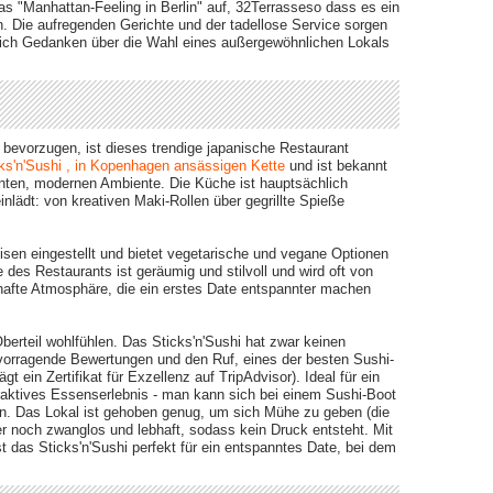
 "Manhattan-Feeling in Berlin" auf, 32Terrasse​so dass es ein
n. Die aufregenden Gerichte und der tadellose Service sorgen
sich Gedanken über die Wahl eines außergewöhnlichen Lokals
bevorzugen, ist dieses trendige japanische Restaurant
ks'n'Sushi , in Kopenhagen ansässigen Kette
und ist bekannt
anten, modernen Ambiente. Die Küche ist hauptsächlich
inlädt: von kreativen Maki-Rollen über gegrillte Spieße
sen eingestellt und bietet vegetarische und vegane Optionen
es Restaurants ist geräumig und stilvoll und wird oft von
bhafte Atmosphäre, die ein erstes Date entspannter machen
erteil wohlfühlen. Das Sticks'n'Sushi hat zwar keinen
vorragende Bewertungen und den Ruf, eines der besten Sushi-
t ein Zertifikat für Exzellenz auf TripAdvisor). Ideal für ein
nteraktives Essenserlebnis - man kann sich bei einem Sushi-Boot
n. Das Lokal ist gehoben genug, um sich Mühe zu geben (die
er noch zwanglos und lebhaft, sodass kein Druck entsteht. Mit
t das Sticks'n'Sushi perfekt für ein entspanntes Date, bei dem