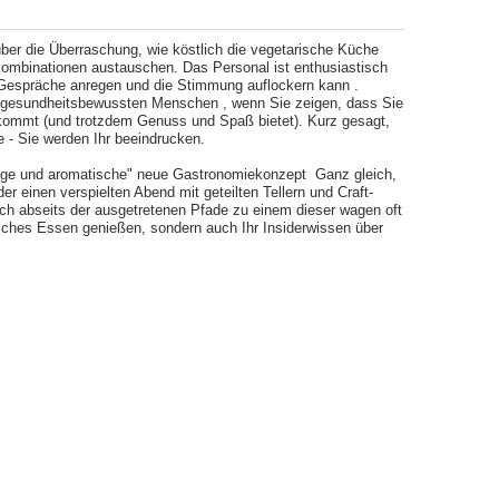
über die Überraschung, wie köstlich die vegetarische Küche
ombinationen austauschen. Das Personal ist enthusiastisch
Gespräche anregen und die Stimmung auflockern kann​ .
r gesundheitsbewussten Menschen , wenn Sie zeigen, dass Sie
nkommt (und trotzdem Genuss und Spaß bietet). Kurz gesagt,
te - Sie werden Ihr beeindrucken.
tige und aromatische" neue Gastronomiekonzept ​ Ganz gleich,
 einen verspielten Abend mit geteilten Tellern und Craft-
ich abseits der ausgetretenen Pfade zu einem dieser wagen oft
isches Essen genießen, sondern auch Ihr Insiderwissen über