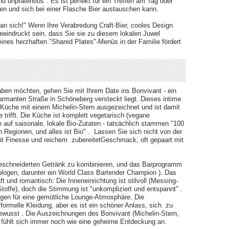
 unprätentiös". Es ist perfekt für ein Treffen am Tag oder
 und sich bei einer Flasche Bier austauschen kann.
 an sich!" Wenn Ihre Verabredung Craft-Bier, cooles Design
beeindruckt sein, dass Sie sie zu diesem lokalen Juwel
ines herzhaften "Shared Plates"-Menüs in der Familie fördert
aben möchten, gehen Sie mit Ihrem Date ins Bonvivant - ein
harmanten Straße in Schöneberg versteckt liegt. Dieses intime
e Küche mit einem Michelin-Stern ausgezeichnet und ist damit
trifft. ​Die Küche ist komplett vegetarisch (vegane
ch auf saisonale, lokale Bio-Zutaten - tatsächlich stammen "100
egionen, und alles ist Bio" . ​ Lassen Sie sich nicht von der
it Finesse und reichem zubereitetGeschmack, oft gepaart mit
eschneiderten Getränk zu kombinieren, und das Barprogramm
xologen, darunter ein World Class Bartender Champion​ ). Das
t und romantisch: Die Inneneinrichtung ist stilvoll (Messing-
offe), doch die Stimmung ist "unkompliziert und entspannt" .
gen für eine ​gemütliche Lounge-Atmosphäre. Die
 formelle Kleidung, aber es ist ein schöner Anlass, sich zu
ewusst​ . Die Auszeichnungen des Bonvivant (Michelin-Stern,
es fühlt sich immer noch wie eine geheime Entdeckung an.