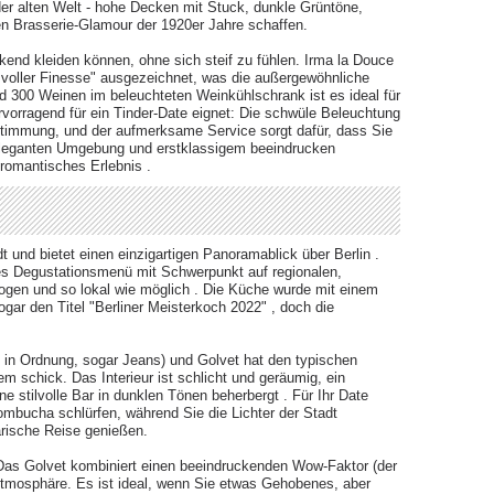
r alten Welt - hohe Decken mit Stuck, dunkle Grüntöne,
n Brasserie-Glamour der 1920er Jahre schaffen.
ckend kleiden können, ohne sich steif zu fühlen. Irma la Douce
e voller Finesse"​ ausgezeichnet, was die außergewöhnliche
 300 Weinen im beleuchteten Weinkühlschrank​ ist es ideal für
vorragend für ein Tinder-Date eignet: Die schwüle Beleuchtung
 Stimmung, und der aufmerksame Service sorgt dafür, dass Sie
 eleganten Umgebung und erstklassigem beeindrucken
 romantisches Erlebnis .​
 und bietet einen einzigartigen Panoramablick über Berlin​ .
hes Degustationsmenü mit Schwerpunkt auf regionalen,
ogen und so lokal wie möglich​ . Die Küche wurde mit einem
gar den Titel "Berliner Meisterkoch 2022"​ , doch die
t in Ordnung, sogar Jeans)​ und Golvet hat den typischen
em schick. Das Interieur ist schlicht und geräumig, ein
e stilvolle Bar in dunklen Tönen beherbergt​ . Für Ihr Date
mbucha schlürfen, während Sie die Lichter der Stadt
rische Reise genießen.
 Das Golvet kombiniert einen beeindruckenden Wow-Faktor (der
n Atmosphäre. Es ist ideal, wenn Sie etwas Gehobenes, aber