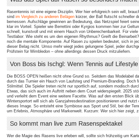
Rasentennis ist eine eigene Disziplin. Wer hier erfolgreich sein will, bra
sind
im Vergleich zu anderen Belägen
kürzer, der Ball flutscht schneller 
bemessen. Aufschläge gewinnen an Bedeutung, das Netzspiel feiert seine
klar im Vorteil. Spieler wie Berrettini oder Kyrgios kommen hier zur Gel
schnell, kunstvoll und mit einem Hauch von Unberechenbarkeit. Für viele 
Testlabor: Wie steht es um den eigenen Rhythmus? Greift die Beinarbeit?
noch die mentale Komponente. Auf Rasen zu spielen bedeutet, sich in je
dieser Belag nicht. Umso mehr wiegt jedes gelungene Spiel, jeder durchg
Prüfstein für Wimbledon – ohne allerdings dessen Druck mitzuliefern.
Von Boss bis Ischgl: Wenn Tennis auf Lifestyle t
Die BOSS OPEN heißen nicht ohne Grund so. Seitdem das Modelabel da
durch das Turnier ein Hauch von Laufsteg und Premium-Branding. Doch M
Stilmittel. Die Spieler treten nicht nur sportlich auf, sondern modisch du
Etwas, das sich auch im Auftritt neben dem Court widerspiegelt. 2025 st
und verleiht dem Event eine weitere Facette. Was auf den ersten Blick übe
Wintersportort will sich als Ganzjahresdestination positionieren und nutz
dieses Image. So entsteht eine Symbiose aus Sport und Stil, bei der Tenn
um Erlebnis, Atmosphäre und Markenwelt. Kurzum: Wer sich hier zeigt, z
So kommt man live zum Rasenspektakel
Wer die Magie des Rasens live erleben will, sollte sich frühzeitig um Kar