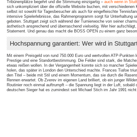
Tribünenplätze begehrt und die Stimmung einzigartig –
auch wenn in Stutt
sich unkompliziert über die offizielle Website buchen, mit verschiedene
selbst ist sowohl für Tagesbesucher als auch für eingefleischte Tennisfan
intensive Spielerlebnisse, das Rahmenprogramm sorgt für Unterhaltung un
geboten. Stuttgart zeigt sich während der Turnierwoche von seiner charman
ästhetisch ansprechend und überraschend vielseitig. Wer hier aufschlägt,
Statement. Und genau das macht die BOSS OPEN zu einem ganz besond
Hochspannung garantiert: Wer wird in Stuttgar
Mit einem Preisgeld von rund 750.000 Euro und wertvollen ATP-Punkten l
Prestige und eine Standortbestimmung. Die Felder sind stark, die Matches
etwas reißen wollen. In der Vergangenheit konnte sich so mancher Spieler
holen, das später in London den Unterschied machte. Frances Tiafoe triu
den Titel – beide mit Stil und einem Momentum, das sie durch die Rasens
Rennen erwartet. Ob Zverev im eigenen Land brilliert, ob ein junger Wilde
Routinier noch einmal auftrumpft – die Spannung liegt in der Luft, sobald 
deutschen Sieger hat es zumindest seit Michael Stich im Jahr 1991 nich