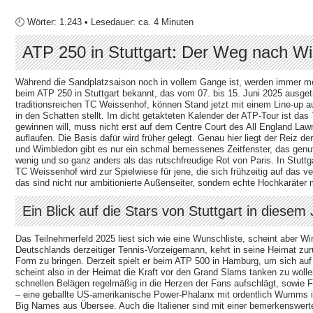
🕘 Wörter: 1.243 • Lesedauer: ca. 4 Minuten
ATP 250 in Stuttgart: Der Weg nach Wi
Während die Sandplatzsaison noch in vollem Gange ist, werden immer m
beim ATP 250 in Stuttgart bekannt, das vom 07. bis 15. Juni 2025 ausg
traditionsreichen TC Weissenhof, können Stand jetzt mit einem Line-up 
in den Schatten stellt. Im dicht getakteten Kalender der ATP-Tour ist d
gewinnen will, muss nicht erst auf dem Centre Court des All England La
auflaufen. Die Basis dafür wird früher gelegt. Genau hier liegt der Re
und Wimbledon gibt es nur ein schmal bemessenes Zeitfenster, das genutzt
wenig und so ganz anders als das rutschfreudige Rot von Paris. In Stuttga
TC Weissenhof wird zur Spielwiese für jene, die sich frühzeitig auf das ve
das sind nicht nur ambitionierte Außenseiter, sondern echte Hochkaräte
Ein Blick auf die Stars von Stuttgart in diesem
Das Teilnehmerfeld 2025 liest sich wie eine Wunschliste, scheint aber Wi
Deutschlands derzeitiger Tennis-Vorzeigemann, kehrt in seine Heimat zur
Form zu bringen. Derzeit spielt er beim ATP 500 in Hamburg, um sich auf
scheint also in der Heimat die Kraft vor den Grand Slams tanken zu wollen.
schnellen Belägen regelmäßig in die Herzen der Fans aufschlägt, sowie
– eine geballte US-amerikanische Power-Phalanx mit ordentlich Wumms im 
Big Names aus Übersee. Auch die Italiener sind mit einer bemerkenswerte