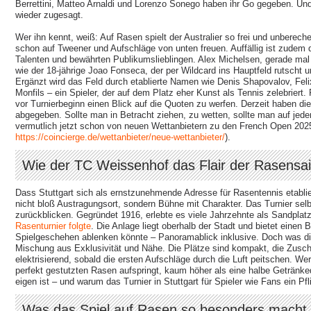
Berrettini, Matteo Arnaldi und Lorenzo Sonego haben ihr Go gegeben. Und
wieder zugesagt.
Wer ihn kennt, weiß: Auf Rasen spielt der Australier so frei und unberec
schon auf Tweener und Aufschläge von unten freuen. Auffällig ist zudem
Talenten und bewährten Publikumslieblingen. Alex Michelsen, gerade mal 
wie der 18-jährige Joao Fonseca, der per Wildcard ins Hauptfeld rutscht u
Ergänzt wird das Feld durch etablierte Namen wie Denis Shapovalov, Feli
Monfils – ein Spieler, der auf dem Platz eher Kunst als Tennis zelebriert.
vor Turnierbeginn einen Blick auf die Quoten zu werfen. Derzeit haben d
abgegeben. Sollte man in Betracht ziehen, zu wetten, sollte man auf jede
vermutlich jetzt schon von neuen Wettanbietern zu den French Open 202
https://coincierge.de/wettanbieter/neue-wettanbieter/
).
Wie der TC Weissenhof das Flair der Rasensai
Dass Stuttgart sich als ernstzunehmende Adresse für Rasentennis etablier
nicht bloß Austragungsort, sondern Bühne mit Charakter. Das Turnier se
zurückblicken. Gegründet 1916, erlebte es viele Jahrzehnte als Sandplat
Rasenturnier folgte
. Die Anlage liegt oberhalb der Stadt und bietet eine
Spielgeschehen ablenken könnte – Panoramablick inklusive. Doch was die
Mischung aus Exklusivität und Nähe. Die Plätze sind kompakt, die Zusch
elektrisierend, sobald die ersten Aufschläge durch die Luft peitschen. Wer
perfekt gestutzten Rasen aufspringt, kaum höher als eine halbe Getränke
eigen ist – und warum das Turnier in Stuttgart für Spieler wie Fans ein Pfl
Was das Spiel auf Rasen so besonders macht