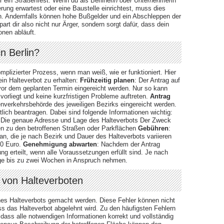
r ein Straßenfest. Wenn du als Berliner
in oder Unternehmer
in
erung erwartest oder eine Baustelle einrichtest, muss dies
en. Andernfalls können hohe Bußgelder und ein Abschleppen der
rt dir also nicht nur Ärger, sondern sorgt dafür, dass dein
nen abläuft.
n Berlin?
mplizierter Prozess, wenn man weiß, wie er funktioniert. Hier
ein Halteverbot zu erhalten:
Frühzeitig planen
: Der Antrag auf
 vor dem geplanten Termin eingereicht werden. Nur so kann
vorliegt und keine kurzfristigen Probleme auftreten.
Antrag
nverkehrsbehörde des jeweiligen Bezirks eingereicht werden.
tlich beantragen. Dabei sind folgende Informationen wichtig:
ll Die genaue Adresse und Lage des Halteverbots Der Zweck
en zu den betroffenen Straßen oder Parkflächen
Gebühren
:
an, die je nach Bezirk und Dauer des Halteverbots variieren
00 Euro.
Genehmigung abwarten
: Nachdem der Antrag
ng erteilt, wenn alle Voraussetzungen erfüllt sind. Je nach
Tage bis zu zwei Wochen in Anspruch nehmen.
 von Halteverboten
eines Halteverbots gemacht werden. Diese Fehler können nicht
s das Halteverbot abgelehnt wird. Zu den häufigsten Fehlern
 dass alle notwendigen Informationen korrekt und vollständig