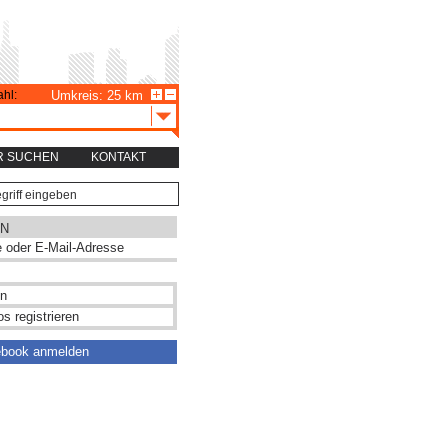
hl:
Umkreis: 25 km
R SUCHEN
KONTAKT
N
s registrieren
ebook anmelden