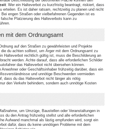
genaue Beschreibung der betroffenen Fläche können den
zeit
: Wer ein Halteverbot zu kurzfristig beantragt, riskiert, dass
erteilen. Es ist daher ratsam, rechtzeitig zu planen und nicht
: Bei engen Straßen oder vielbefahrenen Gegenden ist es
e falsche Platzierung des Halteverbots kann zu
ühren.
men mit dem Ordnungsamt
Ordnung auf den Straßen zu gewährleisten und Projekte
uf die du achten solltest, um Ärger mit dem Ordnungsamt zu
in Halteverbot rechtlich gültig ist, muss die Beschilderung an
bracht werden. Achte darauf, dass alle erforderlichen Schilder
 Autofahrer das Halteverbot nicht übersehen können.
en Anwohner oder Geschäftsinhaber frühzeitig darüber, dass ein
en Missverständnisse und unnötige Beschwerden vermieden
f, dass du das Halteverbot nicht länger als nötig
t nur den Verkehr behindern, sondern auch unnötige Kosten
re Maßnahme, um Umzüge, Baustellen oder Veranstaltungen in
s du den Antrag frühzeitig stellst und alle erforderlichen
sche Aufwand manchmal als lästig empfunden wird, sorgt ein
verbot dafür, dass du keine unnötigen Probleme mit dem