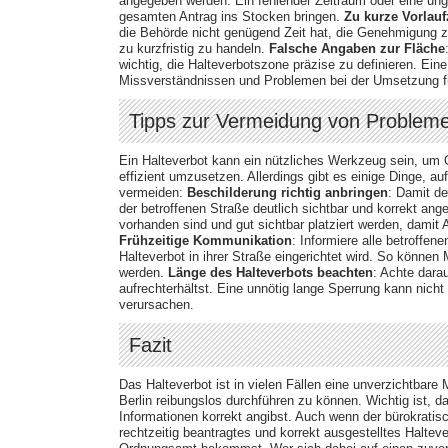
angegeben werden. Ein fehlender Zeitraum oder eine un
gesamten Antrag ins Stocken bringen.
Zu kurze Vorlauf
die Behörde nicht genügend Zeit hat, die Genehmigung zu 
zu kurzfristig zu handeln.
Falsche Angaben zur Fläche
wichtig, die Halteverbotszone präzise zu definieren. Ein
Missverständnissen und Problemen bei der Umsetzung f
Tipps zur Vermeidung von Proble
Ein Halteverbot kann ein nützliches Werkzeug sein, um 
effizient umzusetzen. Allerdings gibt es einige Dinge, a
vermeiden:
Beschilderung richtig anbringen
: Damit de
der betroffenen Straße deutlich sichtbar und korrekt ange
vorhanden sind und gut sichtbar platziert werden, damit
Frühzeitige Kommunikation
: Informiere alle betroffen
Halteverbot in ihrer Straße eingerichtet wird. So könn
werden.
Länge des Halteverbots beachten
: Achte darau
aufrechterhältst. Eine unnötig lange Sperrung kann nich
verursachen.
Fazit
Das Halteverbot ist in vielen Fällen eine unverzichtba
Berlin reibungslos durchführen zu können. Wichtig ist, das
Informationen korrekt angibst. Auch wenn der bürokrati
rechtzeitig beantragtes und korrekt ausgestelltes Halte