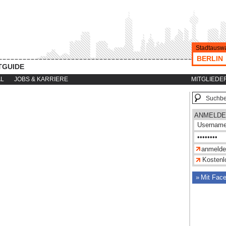
Stadtauswa
BERLIN
TGUIDE
AL
JOBS & KARRIERE
MITGLIEDE
ANMELDE
Kostenlo
Mit Fac