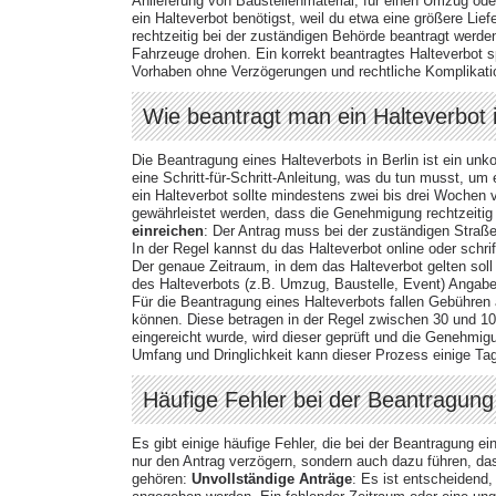
Anlieferung von Baustellenmaterial, für einen Umzug ode
ein Halteverbot benötigst, weil du etwa eine größere Lief
rechtzeitig bei der zuständigen Behörde beantragt werd
Fahrzeuge drohen. Ein korrekt beantragtes Halteverbot spa
Vorhaben ohne Verzögerungen und rechtliche Komplikatio
Wie beantragt man ein Halteverbot i
Die Beantragung eines Halteverbots in Berlin ist ein unko
eine Schritt-für-Schritt-Anleitung, was du tun musst, um 
ein Halteverbot sollte mindestens zwei bis drei Wochen
gewährleistet werden, dass die Genehmigung rechtzeitig 
einreichen
: Der Antrag muss bei der zuständigen Straße
In der Regel kannst du das Halteverbot online oder schrif
Der genaue Zeitraum, in dem das Halteverbot gelten so
des Halteverbots (z.B. Umzug, Baustelle, Event) Angab
Für die Beantragung eines Halteverbots fallen Gebühren 
können. Diese betragen in der Regel zwischen 30 und 1
eingereicht wurde, wird dieser geprüft und die Genehmigu
Umfang und Dringlichkeit kann dieser Prozess einige 
Häufige Fehler bei der Beantragung
Es gibt einige häufige Fehler, die bei der Beantragung 
nur den Antrag verzögern, sondern auch dazu führen, das
gehören:
Unvollständige Anträge
: Es ist entscheidend,