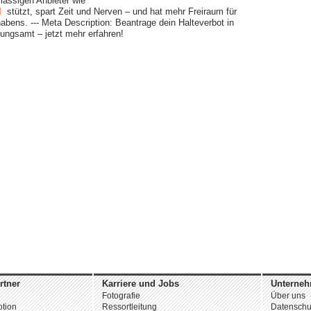
ässigen Anbieter wie
l
stützt, spart Zeit und Nerven – und hat mehr Freiraum für
abens. --- Meta Description: Beantrage dein Halteverbot in
ungsamt – jetzt mehr erfahren!
rtner
Karriere und Jobs
Unterne
Fotografie
Über uns
tion
Ressortleitung
Datenschu