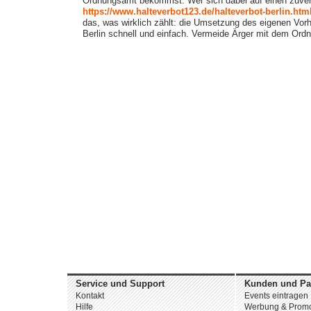
Ordnungsamt bekommst. Wer sich dabei auf einen zuverl
https://www.halteverbot123.de/halteverbot-berlin.htm
das, was wirklich zählt: die Umsetzung des eigenen Vorh
Berlin schnell und einfach. Vermeide Ärger mit dem Ordn
Service und Support
Kunden und Pa
Kontakt
Events eintragen
Hilfe
Werbung & Promo