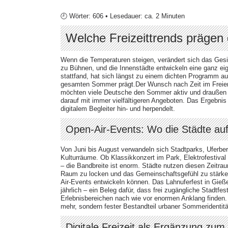
🕘 Wörter: 606 • Lesedauer: ca. 2 Minuten
Welche Freizeittrends präge
Wenn die Temperaturen steigen, verändert sich das Gesic
zu Bühnen, und die Innenstädte entwickeln eine ganz e
stattfand, hat sich längst zu einem dichten Programm au
gesamten Sommer prägt.Der Wunsch nach Zeit im Freien i
möchten viele Deutsche den Sommer aktiv und draußen e
darauf mit immer vielfältigeren Angeboten. Das Ergebnis
digitalem Begleiter hin- und herpendelt.
Open-Air-Events: Wo die Städte au
Von Juni bis August verwandeln sich Stadtparks, Uferber
Kulturräume. Ob Klassikkonzert im Park, Elektrofestival
– die Bandbreite ist enorm. Städte nutzen diesen Zeitra
Raum zu locken und das Gemeinschaftsgefühl zu stärken
Air-Events entwickeln können. Das Lahnuferfest in Gie
jährlich – ein Beleg dafür, dass frei zugängliche Stadtfe
Erlebnisbereichen nach wie vor enormen Anklang finden
mehr, sondern fester Bestandteil urbaner Sommeridentitä
Digitale Freizeit als Ergänzung zum