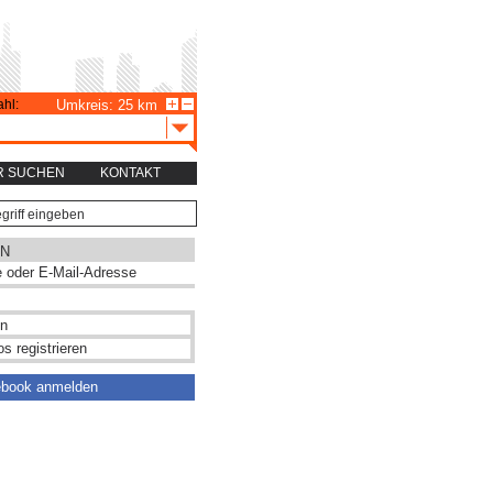
hl:
Umkreis: 25 km
R SUCHEN
KONTAKT
N
s registrieren
ebook anmelden