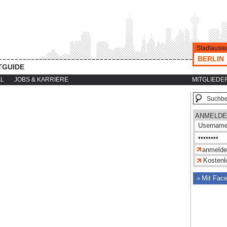
Stadtauswa
BERLIN
TGUIDE
AL
JOBS & KARRIERE
MITGLIEDE
ANMELDE
Kostenlo
Mit Fac