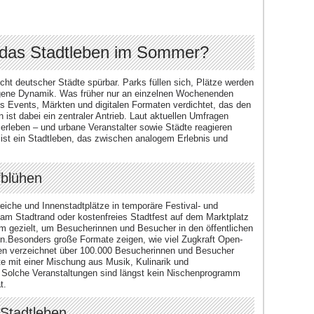
n das Stadtleben im Sommer?
ht deutscher Städte spürbar. Parks füllen sich, Plätze werden
igene Dynamik. Was früher nur an einzelnen Wochenenden
s Events, Märkten und digitalen Formaten verdichtet, das den
st dabei ein zentraler Antrieb. Laut aktuellen Umfragen
rleben – und urbane Veranstalter sowie Städte reagieren
 ist ein Stadtleben, das zwischen analogem Erlebnis und
fblühen
eiche und Innenstadtplätze in temporäre Festival- und
 am Stadtrand oder kostenfreies Stadtfest auf dem Marktplatz
um gezielt, um Besucherinnen und Besucher in den öffentlichen
.Besonders große Formate zeigen, wie viel Zugkraft Open-
ßen verzeichnet über 100.000 Besucherinnen und Besucher
ste mit einer Mischung aus Musik, Kulinarik und
. Solche Veranstaltungen sind längst kein Nischenprogramm
t.
 Stadtleben