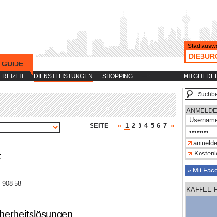
Stadtauswa
DIEBUR
TGUIDE
-->
FREIZEIT
DIENSTLEISTUNGEN
SHOPPING
MITGLIEDE
ANMELDE
SEITE
«
1
2
3
4
5
6
7
»
Kostenlo
t
Mit Fac
4 908 58
KAFFEE 
cherheitslösungen