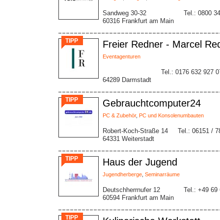
Sandweg 30-32
Tel.: 0800 3
60316 Frankfurt am Main
TIPP
Freier Redner - Marcel Red
Eventagenturen
Tel.: 0176 632 927 0
64289 Darmstadt
TIPP
Gebrauchtcomputer24
PC & Zubehör
,
PC und Konsolenumbauten
Robert-Koch-Straße 14
Tel.: 06151 / 7
64331 Weiterstadt
TIPP
Haus der Jugend
Jugendherberge
,
Seminarräume
Deutschherrnufer 12
Tel.: +49 69
60594 Frankfurt am Main
TIPP