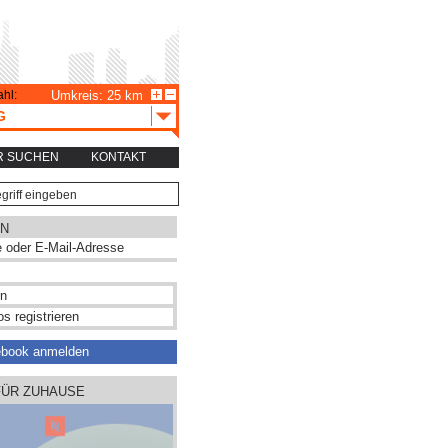
hl:
Umkreis: 25 km
G
R SUCHEN
KONTAKT
N
s registrieren
ebook anmelden
FÜR ZUHAUSE