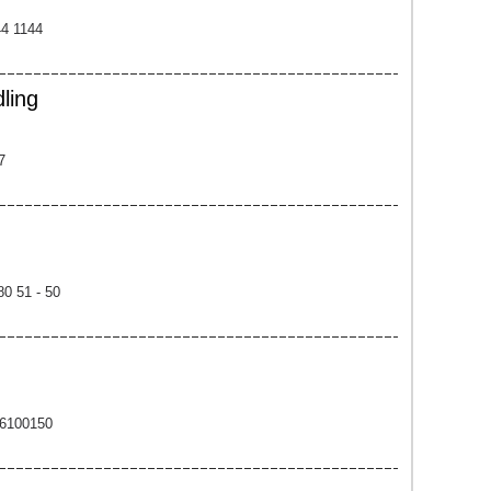
44 1144
ling
7
80 51 - 50
 6100150