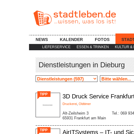
NEWS
KALENDER
FOTOS
STAD
LIEFERSERVICE
ESSEN & TRINKEN
KULTUR & 
Dienstleistungen in Dieburg
TIPP
3D Druck Service Frankfur
Druckerei
,
Oldtimer
Alt-Zeilsheim 3
Tel.: 069 93
65931 Frankfurt am Main
TIPP
AirITSystems – IT- und Si