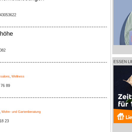
-43053622
nhöhe
1082
ESSEN L
salons
,
Wellness
 76 89
,
Wohn- und Gartenberatung
 18 23