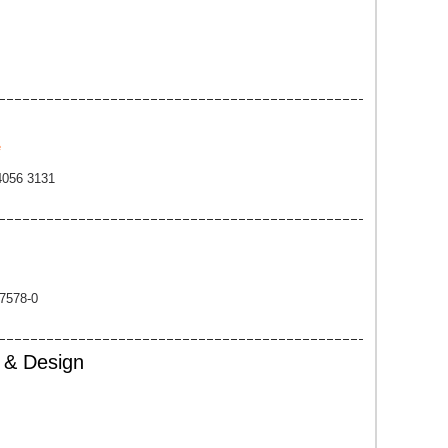
e
4056 3131
 7578-0
e & Design