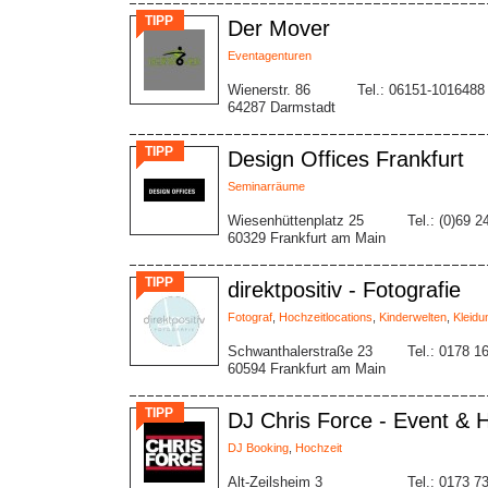
TIPP
Der Mover
Eventagenturen
Wienerstr. 86
Tel.: 06151-1016488
64287 Darmstadt
TIPP
Design Offices Frankfurt
Seminarräume
Wiesenhüttenplatz 25
Tel.: (0)69 
60329 Frankfurt am Main
TIPP
direktpositiv - Fotografie
Fotograf
,
Hochzeitlocations
,
Kinderwelten
,
Kleidu
Schwanthalerstraße 23
Tel.: 0178 1
60594 Frankfurt am Main
TIPP
DJ Chris Force - Event & 
DJ Booking
,
Hochzeit
Alt-Zeilsheim 3
Tel.: 0173 7