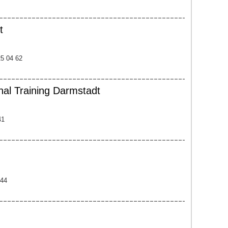
t
25 04 62
al Training Darmstadt
41
144