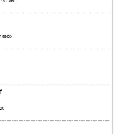
4 071 860
 186433
f
120