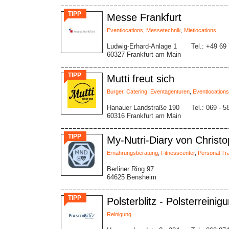
TIPP
Messe Frankfurt
Eventlocations
,
Messetechnik
,
Mietlocations
Ludwig-Erhard-Anlage 1
Tel.: +49 69
60327 Frankfurt am Main
TIPP
Mutti freut sich
Burger
,
Catering
,
Eventagenturen
,
Eventlocations
Hanauer Landstraße 190
Tel.: 069 - 
60316 Frankfurt am Main
TIPP
My-Nutri-Diary von Christ
Ernährungsberatung
,
Fitnesscenter
,
Personal Tra
Berliner Ring 97
64625 Bensheim
TIPP
Polsterblitz - Polsterreinig
Reinigung