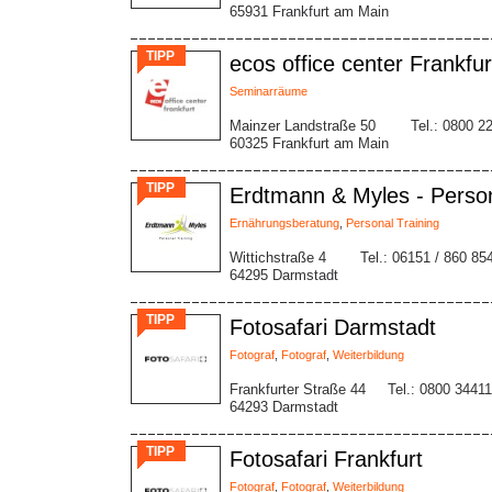
65931 Frankfurt am Main
TIPP
ecos office center Frankfur
Seminarräume
Mainzer Landstraße 50
Tel.: 0800 2
60325 Frankfurt am Main
TIPP
Erdtmann & Myles - Person
Ernährungsberatung
,
Personal Training
Wittichstraße 4
Tel.: 06151 / 860 85
64295 Darmstadt
TIPP
Fotosafari Darmstadt
Fotograf
,
Fotograf
,
Weiterbildung
Frankfurter Straße 44
Tel.: 0800 3441
64293 Darmstadt
TIPP
Fotosafari Frankfurt
Fotograf
,
Fotograf
,
Weiterbildung