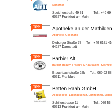
Sicherheit
Speicherstraße 49-51
Tel.: +49 69
60327 Frankfurt am Main
TIPP
Apotheke an der Mathilde
Apotheke
,
Geschäfte
Dieburger Straße 75
Tel.: +49 6151 4
64287 Darmstadt
TIPP
Barbier Alt
Barbier
,
Beauty
,
Friseure & Haarsalons
,
Kosmetik
Brauchbachstraße 25b
Tel.: 069 92 88
60311 Frankfurt
TIPP
Betten Raab GmbH
Accessoires
,
Ladengeschäft
,
Lichttechnik
,
Möbel
Schillerstrasse 11
Tel.: 069 56
60313 Frankfurt am Main