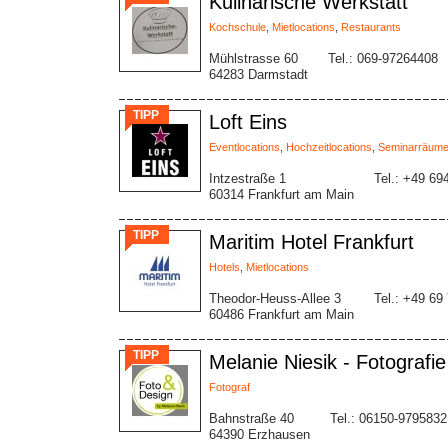
Kulinarische Werkstatt
Kochschule
,
Mietlocations
,
Restaurants
Mühlstrasse 60
Tel.: 069-97264408
64283 Darmstadt
TIPP
Loft Eins
Eventlocations
,
Hochzeitlocations
,
Seminarräum
Intzestraße 1
Tel.: +49 69
60314 Frankfurt am Main
TIPP
Maritim Hotel Frankfurt
Hotels
,
Mietlocations
Theodor-Heuss-Allee 3
Tel.: +49 69
60486 Frankfurt am Main
TIPP
Melanie Niesik - Fotografi
Fotograf
Bahnstraße 40
Tel.: 06150-9795832
64390 Erzhausen