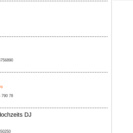
24756890
ng
6 790 78
Hochzeits DJ
350250