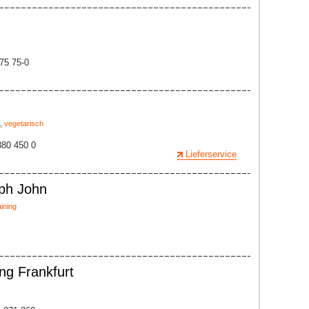
 75 75-0
,
vegetarisch
5880 450 0
Lieferservice
oph John
ining
ung Frankfurt