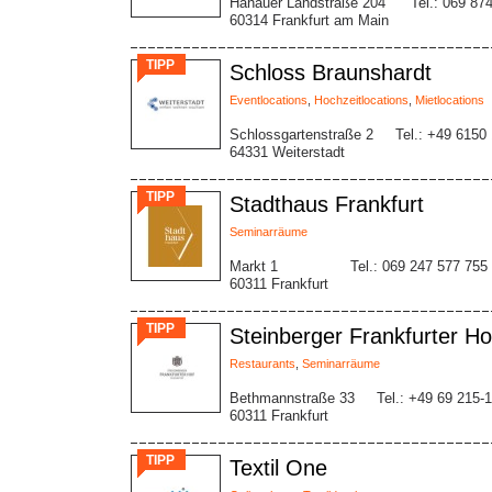
Hanauer Landstraße 204
Tel.: 069 87
60314 Frankfurt am Main
TIPP
Schloss Braunshardt
Eventlocations
,
Hochzeitlocations
,
Mietlocations
Schlossgartenstraße 2
Tel.: +49 6150
64331 Weiterstadt
TIPP
Stadthaus Frankfurt
Seminarräume
Markt 1
Tel.: 069 247 577 755
60311 Frankfurt
TIPP
Steinberger Frankfurter Ho
Restaurants
,
Seminarräume
Bethmannstraße 33
Tel.: +49 69 215-
60311 Frankfurt
TIPP
Textil One