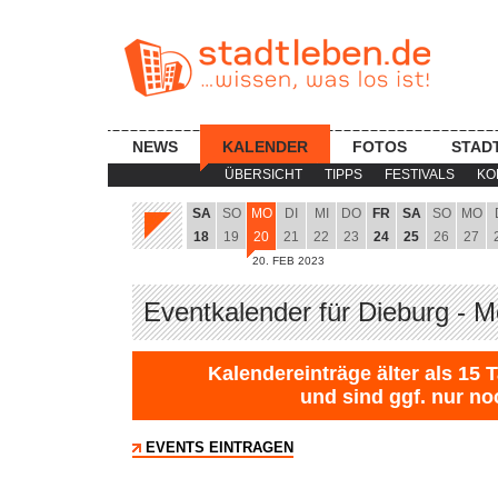
NEWS
KALENDER
FOTOS
STAD
ÜBERSICHT
TIPPS
FESTIVALS
KO
SA
SO
MO
DI
MI
DO
FR
SA
SO
MO
18
19
20
21
22
23
24
25
26
27
20. FEB 2023
Eventkalender für Dieburg - 
Kalendereinträge älter als 15 
und sind ggf. nur no
EVENTS EINTRAGEN