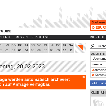
Stadtauswa
DIEBUR
TGUIDE
NZERTE
MESSEN
STADTFESTE
MITGLIEDE
DI
MI
DO
FR
SA
SO
MO
DI
MI
DO
FR
SA
28
01
02
03
04
05
06
07
08
09
10
11
ANMELDE
Montag, 20.02.2023
Kostenlo
Tage werden automatisch archiviert
Mit Fac
ch auf Anfrage verfügbar.
CLUB- U