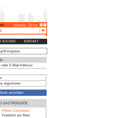
hl:
Umkreis: 25 km
G
R SUCHEN
KONTAKT
N
s registrieren
ebook anmelden
ND GASTROGUIDE
Peters Currywurst
Frankfurt am Main