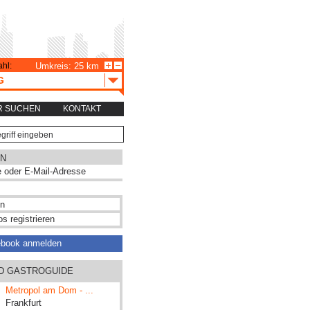
hl:
Umkreis: 25 km
G
R SUCHEN
KONTAKT
N
s registrieren
ebook anmelden
ND GASTROGUIDE
Metropol am Dom - ...
Frankfurt