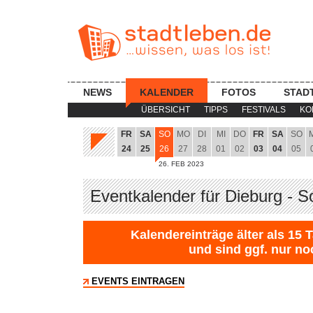
NEWS
KALENDER
FOTOS
STAD
ÜBERSICHT
TIPPS
FESTIVALS
KO
FR
SA
SO
MO
DI
MI
DO
FR
SA
SO
24
25
26
27
28
01
02
03
04
05
26. FEB 2023
Eventkalender für Dieburg - S
Kalendereinträge älter als 15 
und sind ggf. nur no
EVENTS EINTRAGEN