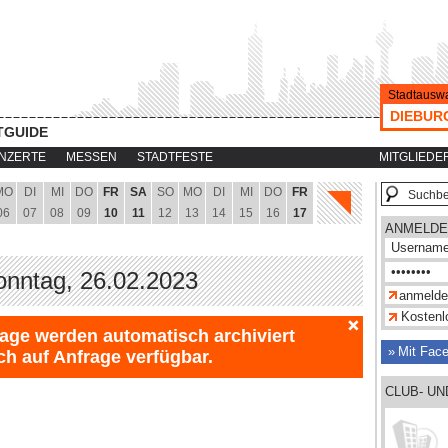
Stadtauswa
DIEBUR
TGUIDE
NZERTE
MESSEN
STADTFESTE
MITGLIEDE
MO
DI
MI
DO
FR
SA
SO
MO
DI
MI
DO
FR
06
07
08
09
10
11
12
13
14
15
16
17
ANMELDE
onntag, 26.02.2023
Kostenlo
Tage werden automatisch archiviert
Mit Fac
ch auf Anfrage verfügbar.
CLUB- U